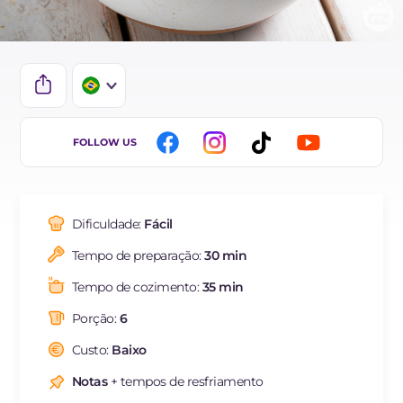
IT
FOLLOW US
EN
DE
Dificuldade:
Fácil
ES
Tempo de preparação:
30 min
FR
Tempo de cozimento:
35 min
NL
Porção:
6
Custo:
Baixo
Notas
+ tempos de resfriamento