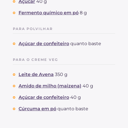
Açúcar
40 g
Fermento químico em pó
8 g
PARA POLVILHAR
Açúcar de confeiteiro
quanto baste
PARA O CREME VEG
Leite de Avena
350 g
Amido de milho (maizena)
40 g
Açúcar de confeiteiro
40 g
Cúrcuma em pó
quanto baste