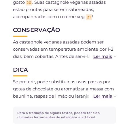
gosto
. Suas castagnole veganas assadas
20
estão prontas para serem saboreadas,
acompanhadas com o creme veg
!
21
CONSERVAÇÃO
As castagnole veganas assadas podem ser
conservadas em temperatura ambiente por 1-2
dias, bem cobertas. Antes de servi-las, você
pode aquecê-las ligeiramente no forno.
DICA
Podem ser congeladas.
Se preferir, pode substituir as uvas-passas por
gotas de chocolate ou aromatizar a massa com
baunilha, raspas de limão ou laranja!
Se não tiver uma forma de silicone, pode
Para a tradução de alguns textos, podem ter sido
despejar a massa em forminhas de papel
utilizadas ferramentas de inteligência artificial.
inseridas em formas de alumínio.