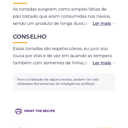
As torradas surgiram como simples fatias de
pão tostado que eram consumidas nos navios,
sendo um produto de longa duração, muito
nutritivo e digerível, por esse motivo eram
CONSELHO
chamadas de "biscoitos da saúde".
Essas torradas são espetaculares, eu juro: sou
louca por elas e de vez em quando as tempero
também com sementes de linhaça ou
gergelim, deliciosas!!
Para a tradução de alguns textos, podem ter sido
utilizadas ferramentas de inteligência artificial.
PRINT THE RECIPE