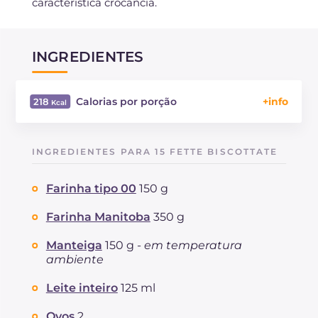
característica crocância.
INGREDIENTES
Calorias por porção
218
Energía
Kcal
218
Carboidratos
g
25.4
INGREDIENTES PARA 15 FETTE BISCOTTATE
dos quais açúcares
g
2.4
Proteína
g
6.1
Farinha tipo 00
150 g
Gorduras
g
10.2
das quais gorduras saturadas
Farinha Manitoba
350 g
g
5.56
Fibra
g
0.8
Manteiga
150 g -
em temperatura
Colesterol
mg
84
ambiente
Sódio
mg
229
Leite inteiro
125 ml
Ovos
2