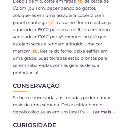
Depois de frio, corte em fatias
de cerca de
16
1/2 cm (ou 1 cm, dependendo do gosto),
coloque-as em uma assadeira coberta com
papel manteiga
e asse em forno estático já
17
aquecido a 150°C por cerca de 1h, ou em forno
ventilado a 130°C por 45 minutos ou até que
estejam secas e tenham atingido uma cor
marrom
. Retire do forno, deixe esfriar em
18
uma grade. Suas torradas estão prontas para
serem saboreadas com as geleias de sua
preferência!
CONSERVAÇÃO
Se bem conservadas, as torradas podem durar
mais de uma semana. Deixe esfriar bem e
depois coloque-as em um local fresco e seco em
uma caixa de lata.
CURIOSIDADE