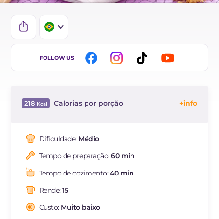
IT
FOLLOW US
EN
ES
Calorias por porção
218
FR
Energía
Kcal
218
DE
Carboidratos
g
25.4
Dificuldade:
Médio
NL
dos quais açúcares
g
2.4
Tempo de preparação:
60 min
Proteína
g
6.1
Gorduras
g
10.2
Tempo de cozimento:
40 min
das quais gorduras
g
5.56
saturadas
Rende:
15
Fibra
g
0.8
Custo:
Muito baixo
Colesterol
mg
84