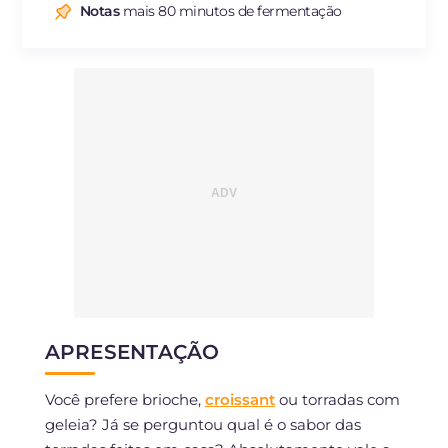
Notas
mais 80 minutos de fermentação
Sódio
mg
229
APRESENTAÇÃO
Você prefere brioche,
croissant
ou torradas com
geleia? Já se perguntou qual é o sabor das