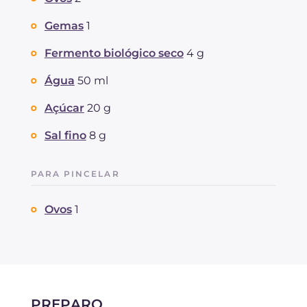
Gemas
1
Fermento biológico seco
4 g
Água
50 ml
Açúcar
20 g
Sal fino
8 g
PARA PINCELAR
Ovos
1
PREPARO