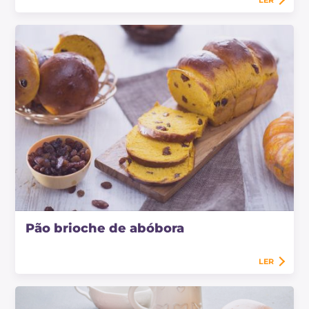
LER
Pão brioche de abóbora
LER