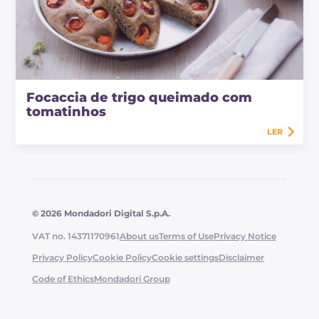
Focaccia de trigo queimado com
tomatinhos
LER
© 2026 Mondadori Digital S.p.A.
VAT no. 14371170961
About us
Terms of Use
Privacy Notice
Privacy Policy
Cookie Policy
Cookie settings
Disclaimer
Code of Ethics
Mondadori Group