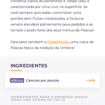
cilíndrica (típica do panetone) e, nesse caso, é
caracterizada por uma cruz na superfície. Se
você sempre quis saber como fazer uma
pomba sem frutas cristalizadas, a focaccia
veneta atenderá plenamente seus pedidos e se
tornará o prato forte dos seus menus de Páscoa!
Descubra também a
Ciaramicola
, uma rosca de
Páscoa típica da tradição da Úmbria!
INGREDIENTES
Calorias por porção
426
Energía
Kcal
426
Carboidratos
g
65.1
INGREDIENTES PARA A PRIMEIRA MASSA
dos quais açúcares
(PARA UMA FORMA DE 750 G)
g
21.2