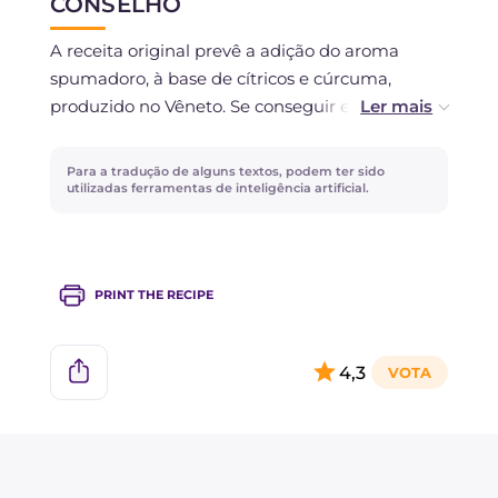
CONSELHO
A receita original prevê a adição do aroma
spumadoro, à base de cítricos e cúrcuma,
produzido no Vêneto. Se conseguir encontrá-lo,
use-o no lugar das raspas de laranja e limão!
Para a tradução de alguns textos, podem ter sido
utilizadas ferramentas de inteligência artificial.
PRINT THE RECIPE
4,3