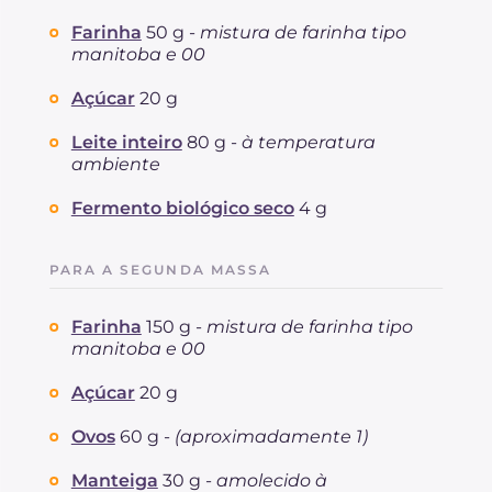
Proteína
g
11.4
Farinha
50 g -
mistura de farinha tipo
Gorduras
g
13.3
manitoba e 00
das quais gorduras saturadas
g
7.13
Fibra
g
2.4
Açúcar
20 g
Colesterol
mg
116
Leite inteiro
80 g -
à temperatura
Sódio
mg
535
ambiente
Fermento biológico seco
4 g
PARA A SEGUNDA MASSA
Farinha
150 g -
mistura de farinha tipo
manitoba e 00
Açúcar
20 g
Ovos
60 g -
(aproximadamente 1)
Manteiga
30 g -
amolecido à