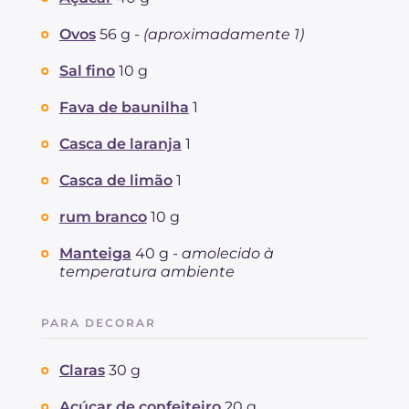
Ovos
56 g -
(aproximadamente 1)
Sal fino
10 g
Fava de baunilha
1
Casca de laranja
1
Casca de limão
1
rum branco
10 g
Manteiga
40 g -
amolecido à
temperatura ambiente
PARA DECORAR
Claras
30 g
Açúcar de confeiteiro
20 g