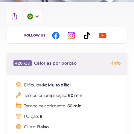
IT
FOLLOW US
EN
ES
Calorias por porção
426
FR
Energía
Kcal
426
DE
Carboidratos
g
65.1
Dificuldade:
Muito difícil
NL
dos quais açúcares
g
21.2
Tempo de preparação:
60 min
Proteína
g
11.4
Gorduras
g
13.3
Tempo de cozimento:
60 min
das quais gorduras
g
7.13
saturadas
Porção:
8
Fibra
g
2.4
Custo:
Baixo
Colesterol
mg
116