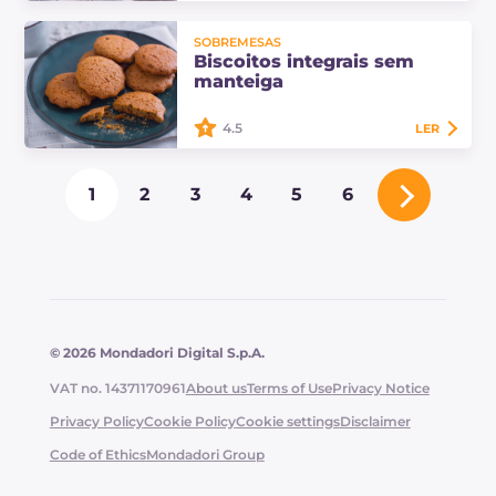
Os biscoitos de quinoa e chocolate
SOBREMESAS
são biscoitos sem glúten
Biscoitos integrais sem
preparados com farinha de quinoa
manteiga
e milho e enriquecidos com cacau e
chocolate amargo.
4.5
LER
Os biscoitos integrais sem
1
2
3
4
5
6
manteiga são biscoitos deliciosos e
saudáveis para o café da manhã.
Descubra as quantidades e o
procedimento para…
© 2026 Mondadori Digital S.p.A.
VAT no. 14371170961
About us
Terms of Use
Privacy Notice
Privacy Policy
Cookie Policy
Cookie settings
Disclaimer
Code of Ethics
Mondadori Group