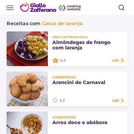
Receitas com
Casca de laranja
PRATOS PRINCIPAIS
Almôndegas de frango
com laranja
4.3
LER
As almôndegas de frango com
SOBREMESAS
laranja são petiscos saborosos com
Arancini de Carnaval
aroma de frutas cítricas, perfeitos
para enriquecer o sabor dos seus
menus de inverno.
4.2
LER
Os arancini de carnaval são
SOBREMESAS
docinhos típicos da tradição
Arroz doce e abóbora
culinária das Marcas, aromatizados
com a casca de laranja de onde