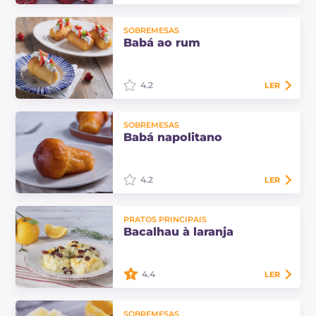
As arvorezinhas de pandoro com
SOBREMESAS
creme de confeiteiro e groselha são
Babá ao rum
pandorinhos recheados, deliciosos
e alegres, ideais para servir como…
4.2
LER
O baba ao rum é uma típica
SOBREMESAS
sobremesa napolitana com massa
Babá napolitano
macia e esponjosa, embebida em
uma calda aromática de licor! Aqui
está a receita…
4.2
LER
Descubra como preparar o
PRATOS PRINCIPAIS
verdadeiro babá napolitano em
Bacalhau à laranja
casa com a receita do histórico Caffè
Gambrinus, todos os truques para
uma massa e uma…
4.4
LER
O bacalhau à laranja é um prato
SOBREMESAS