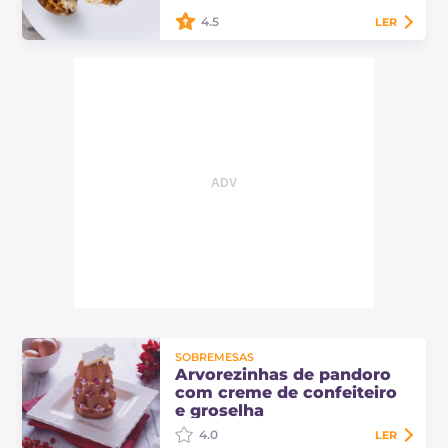
tiram o nome.
4.5
LER
Arroz doce e abóbora, uma
sobremesa perfeita para encerrar
um jantar de outono ou inverno
com estilo... um toque incomum
caracterizará a sua…
SOBREMESAS
Arvorezinhas de pandoro
com creme de confeiteiro
e groselha
4.0
LER