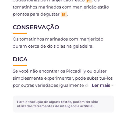
14
tomatinhos marinados com manjericão estão
prontos para degustar
.
15
CONSERVAÇÃO
Os tomatinhos marinados com manjericão
duram cerca de dois dias na geladeira.
DICA
Se você não encontrar os Piccadilly ou quiser
simplesmente experimentar, pode substituí-los
por outras variedades igualmente doces e
suculentas. Os tomatinhos cereja ou datterini
são perfeitos porque mantêm uma polpa firme
Para a tradução de alguns textos, podem ter sido
e liberam a quantidade certa de líquido para
utilizadas ferramentas de inteligência artificial.
criar aquele delicioso molhinho de marinada.