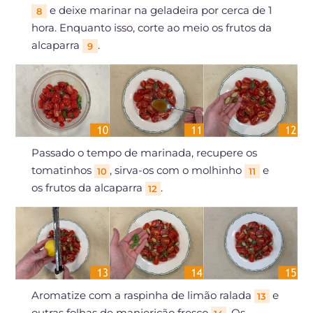
e deixe marinar na geladeira por cerca de 1
8
hora. Enquanto isso, corte ao meio os frutos da
alcaparra
.
9
Passado o tempo de marinada, recupere os
tomatinhos
, sirva-os com o molhinho
e
10
11
os frutos da alcaparra
.
12
Aromatize com a raspinha de limão ralada
e
13
outras folhas de manjericão fresco
. Os