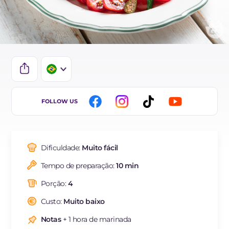
IT
FOLLOW US
EN
DE
Dificuldade:
Muito fácil
ES
Tempo de preparação:
10 min
FR
Porção:
4
NL
Custo:
Muito baixo
Notas
+ 1 hora de marinada