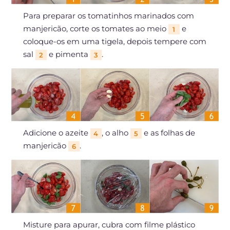
Para preparar os tomatinhos marinados com
manjericão, corte os tomates ao meio
e
1
coloque-os em uma tigela, depois tempere com
sal
e pimenta
.
2
3
Adicione o azeite
, o alho
e as folhas de
4
5
manjericão
.
6
Misture para apurar, cubra com filme plástico