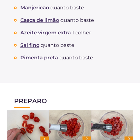
Manjericão
quanto baste
Casca de limão
quanto baste
Azeite virgem extra
1 colher
Sal fino
quanto baste
Pimenta preta
quanto baste
PREPARO