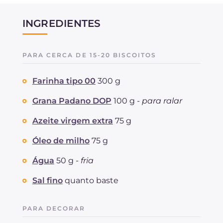
INGREDIENTES
PARA CERCA DE 15-20 BISCOITOS
Farinha tipo 00
300 g
Grana Padano DOP
100 g -
para ralar
Azeite virgem extra
75 g
Óleo de milho
75 g
Água
50 g -
fria
Sal fino
quanto baste
PARA DECORAR