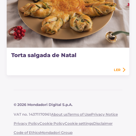
Torta salgada de Natal
LER
© 2026 Mondadori Digital S.p.A.
VAT no. 14371170961
About us
Terms of Use
Privacy Notice
Privacy Policy
Cookie Policy
Cookie settings
Disclaimer
Code of Ethics
Mondadori Group