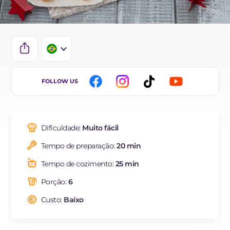
IT
FOLLOW US
EN
DE
Dificuldade:
Muito fácil
ES
Tempo de preparação:
20 min
FR
Tempo de cozimento:
25 min
NL
Porção:
6
Custo:
Baixo