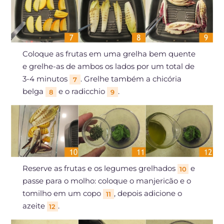
Coloque as frutas em uma grelha bem quente
e grelhe-as de ambos os lados por um total de
3-4 minutos
. Grelhe também a chicória
7
belga
e o radicchio
.
8
9
Reserve as frutas e os legumes grelhados
e
10
passe para o molho: coloque o manjericão e o
tomilho em um copo
, depois adicione o
11
azeite
.
12