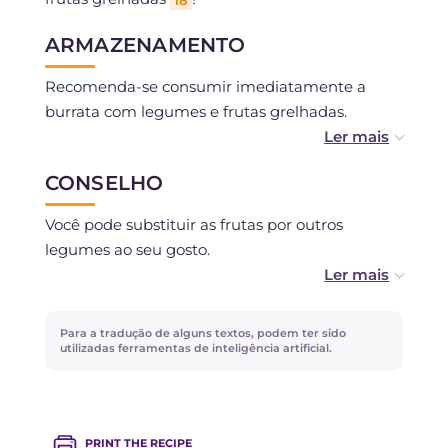
ARMAZENAMENTO
Recomenda-se consumir imediatamente a
burrata com legumes e frutas grelhadas.
Os legumes e frutas grelhadas podem ser
CONSELHO
conservados por 2 dias na geladeira, sem molho.
Você pode substituir as frutas por outros
legumes ao seu gosto.
Varie os ingredientes de acordo com a estação e
a disponibilidade!
Para a tradução de alguns textos, podem ter sido
utilizadas ferramentas de inteligência artificial.
PRINT THE RECIPE