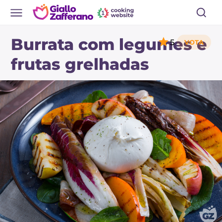
Burrata com legumes e
5
frutas grelhadas