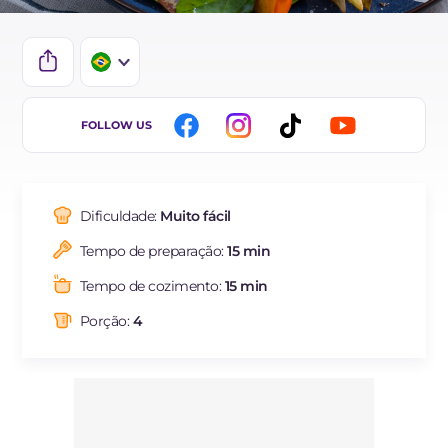
IT
FOLLOW US
EN
DE
Dificuldade:
Muito fácil
FR
Tempo de preparação:
15 min
ES
Tempo de cozimento:
15 min
NL
Porção:
4