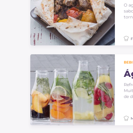
O ag
sabo
torn
F
BEB
Á
Refr
Muit
de d
M