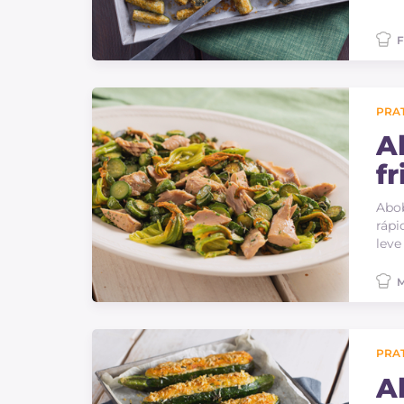
F
PRAT
A
fr
Abob
rápi
leve
M
PRAT
A