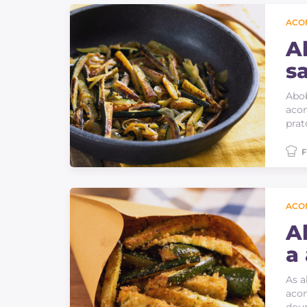
ACO
A
s
Abob
aco
prat
F
ACO
A
a 
As a
acom