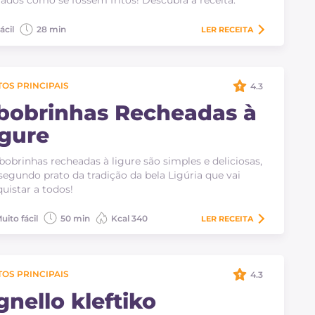
ados como se fossem fritos! Descubra a receita.
ácil
28 min
LER
RECEITA
OS PRINCIPAIS
4.3
bobrinhas Recheadas à
igure
bobrinhas recheadas à ligure são simples e deliciosas,
egundo prato da tradição da bela Ligúria que vai
uistar a todos!
uito fácil
50 min
Kcal 340
LER
RECEITA
OS PRINCIPAIS
4.3
gnello kleftiko