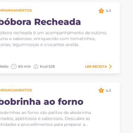
MPANHAMENTOS
4.3
bóbora Recheada
bóbora recheada é um acompanhamento de outono,
íno e saboroso, enriquecido com tomatinhos,
tonas, leguminosas e crocantes avelãs.
édio
60 min
Kcal 528
LER
RECEITA
MPANHAMENTOS
4.3
bobrinha ao forno
bobrinhas ao forno são palitos de abobrinha
inados, apetitosos e saborosos. Descubra as
tidades e procedimentos para preparar a…