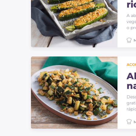
ri
A ab
vege
o pr
M
ACO
A
na
Desc
grat
rápi
M