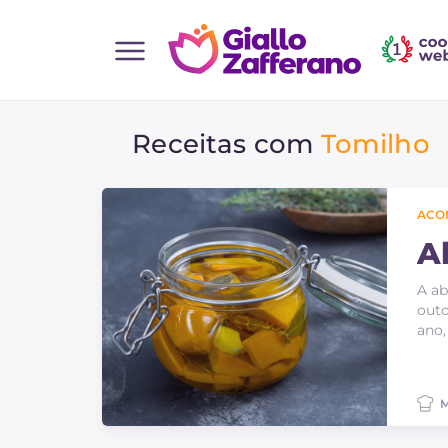
Home
Receitas com
Tomilho
Todas as receitas
Entradas
Saladas
ACO
Pratos principais
A
Pão
A ab
outo
Bebidas e refrescos
ano,
Sobremesas
Acompanhamentos
M
Pizzas e focaccia