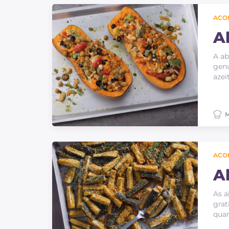
Bolos e panificacao
ACO
Molhos
A
Ultimas receitas
A a
genu
azei
IT Website
M
Facebook
Instagram
ACO
TikTok
YouTube
A
As a
grat
quan