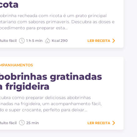
cota
obrinha recheada com ricota é um prato principal
tariano com sabores primaveris. Descubra as doses e
ocedimento para preparar esta…
uito fácil
1 h 5 min
Kcal 290
LER
RECEITA
MPANHAMENTOS
bobrinhas gratinadas
 frigideira
ubra como preparar deliciosas abobrinhas
inadas na frigideira, um acompanhamento fácil,
do e super crocante, perfeito para deixar…
uito fácil
25 min
LER
RECEITA