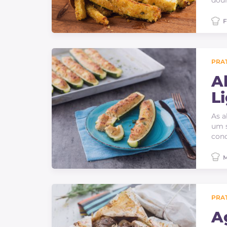
dour
F
PRAT
A
L
As a
um s
conq
M
PRAT
A