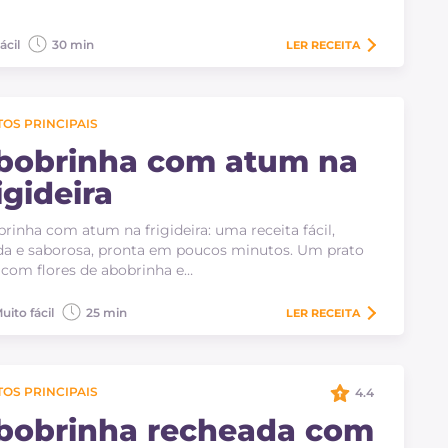
ácil
30 min
LER
RECEITA
OS PRINCIPAIS
bobrinha com atum na
igideira
rinha com atum na frigideira: uma receita fácil,
da e saborosa, pronta em poucos minutos. Um prato
 com flores de abobrinha e…
uito fácil
25 min
LER
RECEITA
OS PRINCIPAIS
4.4
bobrinha recheada com