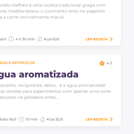
nello kleftiko é uma receita tradicional grega com
res mediterrâneos: o cozimento lento no papelote
a a carne incrivelmente macia!
ácil
4 h 30 min
Kcal 620
LER
RECEITA
IDAS E REFRESCOS
4.3
gua aromatizada
escante, revigorante, detox... é a água aromatizada!
as versões para experimentar com apenas uma noite
escanso na geladeira antes…
uito fácil
10 min
Kcal 32.8
LER
RECEITA