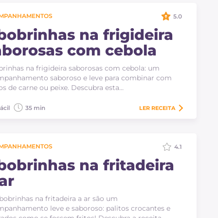
MPANHAMENTOS
5.0
bobrinhas na frigideira
aborosas com cebola
rinhas na frigideira saborosas com cebola: um
mpanhamento saboroso e leve para combinar com
os de carne ou peixe. Descubra esta…
ácil
35 min
LER
RECEITA
MPANHAMENTOS
4.1
bobrinhas na fritadeira
ar
bobrinhas na fritadeira a ar são um
panhamento leve e saboroso: palitos crocantes e