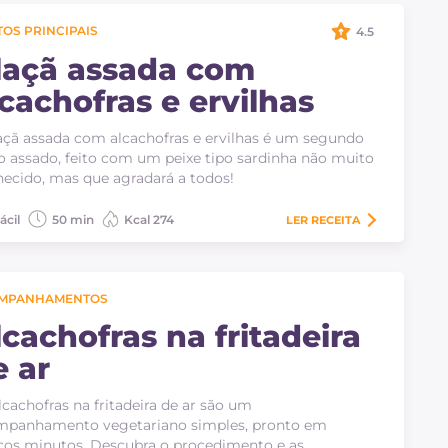
OS PRINCIPAIS
4.5
laçã assada com
lcachofras e ervilhas
açã assada com alcachofras e ervilhas é um segundo
o assado, feito com um peixe tipo sardinha não muito
ecido, mas que agradará a todos!
ácil
50 min
Kcal 274
LER
RECEITA
MPANHAMENTOS
lcachofras na fritadeira
e ar
lcachofras na fritadeira de ar são um
mpanhamento vegetariano simples, pronto em
os minutos. Descubra o procedimento e as