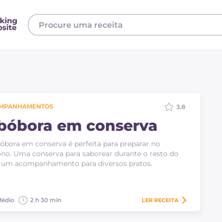
MPANHAMENTOS
3.8
bóbora em conserva
óbora em conserva é perfeita para preparar no
no. Uma conserva para saborear durante o resto do
 um acompanhamento para diversos pratos.
édio
2 h 30 min
LER
RECEITA