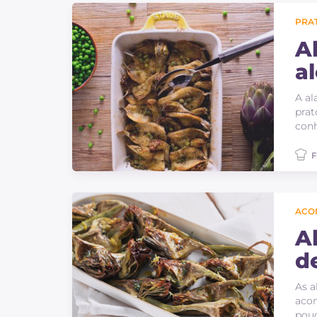
PRAT
A
a
A al
prat
conh
F
ACO
A
d
As a
aco
pouc