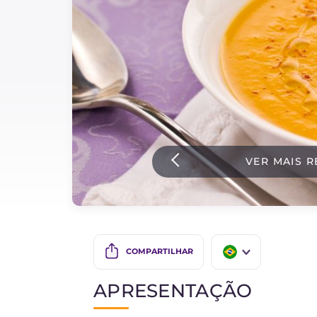
Bolos e panificacao
Molhos
Ultimas receitas
IT Website
VER MAIS R
Facebook
Instagram
TikTok
YouTube
COMPARTILHAR
IT
APRESENTAÇÃO
EN