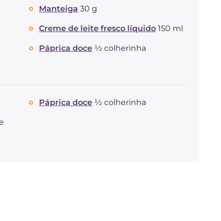
dos quais açúcares
g
15
Manteiga
30 g
Proteína
g
5.9
Gorduras
Creme de leite fresco líquido
g
150 ml
23.4
das quais gorduras
g
9.95
saturadas
Páprica doce
½ colherinha
Fibra
g
5.2
Colesterol
mg
50
Sódio
mg
875
Páprica doce
½ colherinha
e