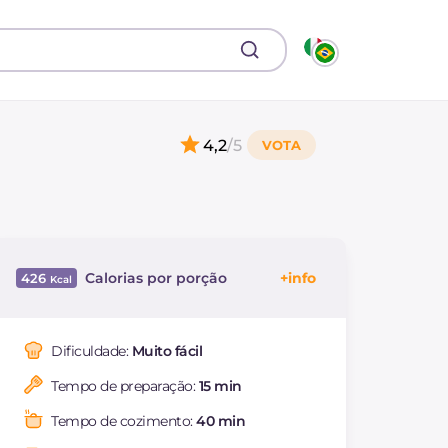
4,2
/5
Calorias por porção
426
Energía
Kcal
426
Carboidratos
g
47.9
Dificuldade:
Muito fácil
dos quais açúcares
g
15
Tempo de preparação:
15 min
Proteína
g
5.9
Gorduras
g
23.4
Tempo de cozimento:
40 min
das quais gorduras
g
9.95