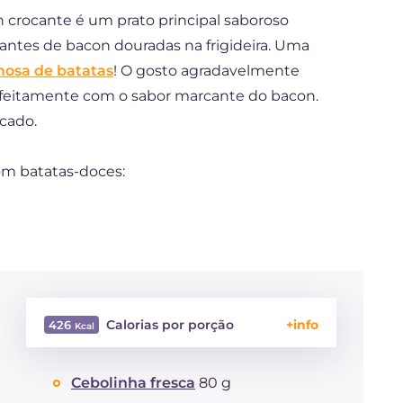
 crocante é um prato principal saboroso
cantes de bacon douradas na frigideira. Uma
mosa de batatas
! O gosto agradavelmente
feitamente com o sabor marcante do bacon.
icado.
m batatas-doces:
Calorias por porção
426
Energía
Kcal
426
Cebolinha fresca
80 g
Carboidratos
g
47.9