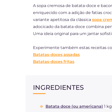
A sopa cremosa de batata-doce e bacon
DE
enriquecido com a adição de fatias cro
FR
variante apetitosa da clássica
sopa cre
ES
adocicado da batata-doce combina per
Uma ideia original para um jantar sofist
NL
Experimente também estas receitas co
Batatas-doces assadas
Batatas-doces fritas
INGREDIENTES
Batata doce (ou americana)
1 kg