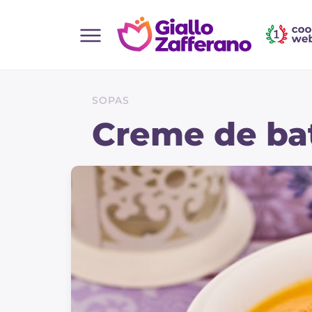
Home
Todas as receitas
SOPAS
Entradas
Creme de ba
Saladas
Pratos principais
Pão
Bebidas e refrescos
Sobremesas
Acompanhamentos
Pizzas e focaccia