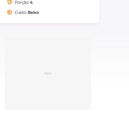
saturadas
Porção:
4
Fibra
g
5.2
Custo:
Baixo
Colesterol
mg
50
Sódio
mg
875