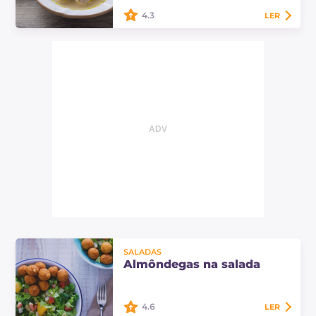
4.3
LER
As almôndegas de porco no caldo
são um prato único simples e
nutritivo, perfeito para encontrar
conforto durante os dias mais frios.
SALADAS
Almôndegas na salada
4.6
LER