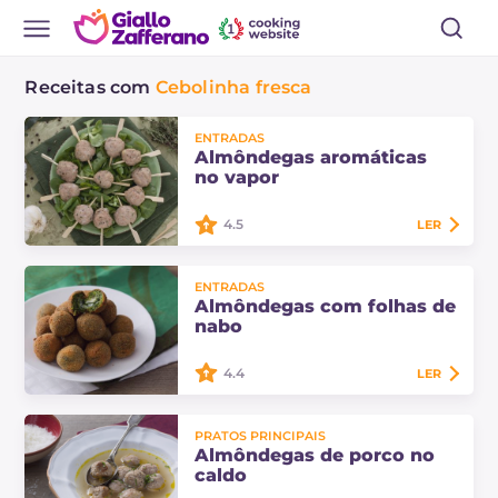
Receitas com
Cebolinha fresca
ENTRADAS
Almôndegas aromáticas
no vapor
4.5
LER
As almôndegas aromáticas no
ENTRADAS
vapor são bolinhos de carne moída
Almôndegas com folhas de
perfumados com ervas aromáticas
nabo
e cozidos no vapor.
4.4
LER
As almôndegas com folhas de nabo
PRATOS PRINCIPAIS
são deliciosos aperitivos, crocantes
Almôndegas de porco no
por fora e com um delicioso coração
caldo
derretido de queijo por dentro.