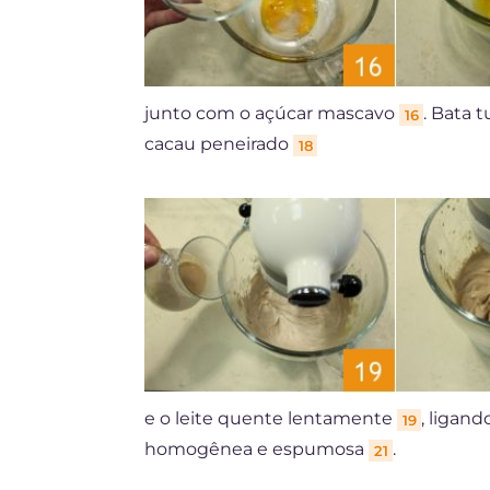
junto com o açúcar mascavo
. Bata 
16
cacau peneirado
18
e o leite quente lentamente
, ligand
19
homogênea e espumosa
.
21