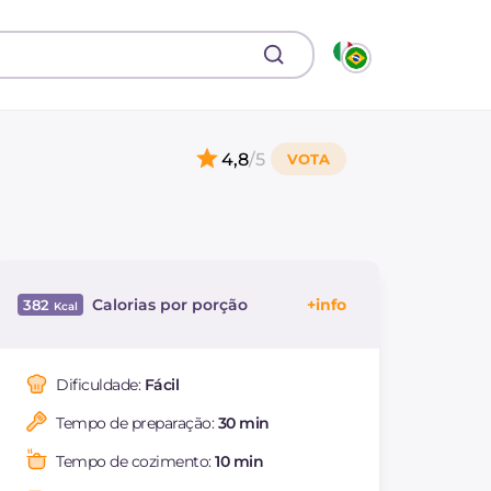
4,8
/5
Calorias por porção
382
Energía
Kcal
382
Carboidratos
g
39.8
Dificuldade:
Fácil
dos quais açúcares
g
36.1
Tempo de preparação:
30 min
Proteína
g
9
Gorduras
g
20.8
Tempo de cozimento:
10 min
das quais gorduras
g
9.64