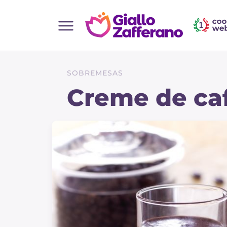
Home
Todas as receitas
SOBREMESAS
Entradas
Creme de ca
Saladas
Pratos principais
Pão
Bebidas e refrescos
Sobremesas
Acompanhamentos
Pizzas e focaccia