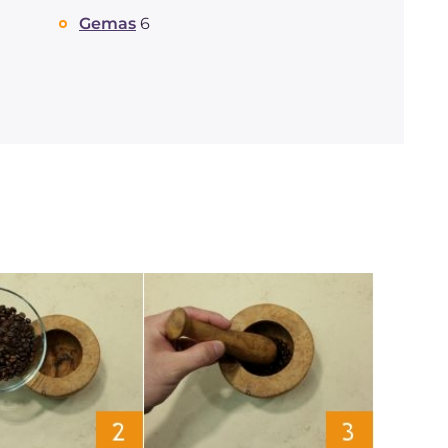
saturadas
Gemas
6
Fibra
g
5.9
Colesterol
mg
404
Sódio
mg
60