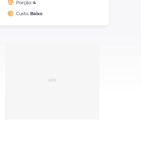
saturadas
Porção:
4
Fibra
g
5.9
Custo:
Baixo
Colesterol
mg
404
Sódio
mg
60