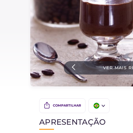
Bolos e panificacao
Molhos
Ultimas receitas
IT Website
VER MAIS R
Facebook
Instagram
TikTok
YouTube
COMPARTILHAR
IT
APRESENTAÇÃO
EN