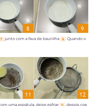
junto com a fava de baunilha
. Quando o
7
8
 com uma espátula, deixe esfriar
, depois coe
11