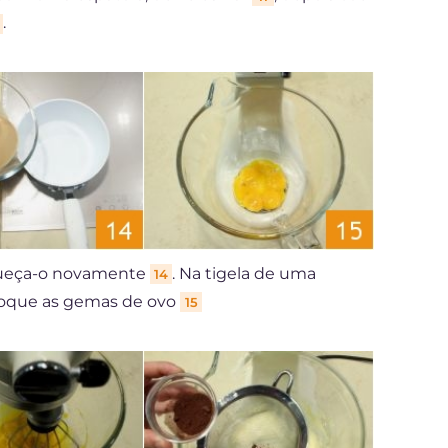
.
ueça-o novamente
. Na tigela de uma
14
loque as gemas de ovo
15