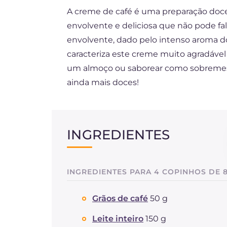
A creme de café é uma preparação doce
FR
envolvente e deliciosa que não pode fa
DE
envolvente, dado pelo intenso aroma do
ES
caracteriza este creme muito agradável 
um almoço ou saborear como sobremesa 
NL
ainda mais doces!
INGREDIENTES
INGREDIENTES PARA 4 COPINHOS DE 
Grãos de café
50 g
Leite inteiro
150 g