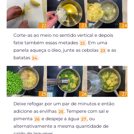
Corte-as ao meio no sentido vertical e depois
fatie também essas metades
. Em uma
22
panela aqueça o óleo, junte as cebolas
e as
23
batatas
.
24
Deixe refogar por um par de minutos e então
adicione as ervilhas
. Tempere com sal e
25
pimenta
e despeje a água
, ou
26
27
alternativamente a mesma quantidade de
caldo de legumes.