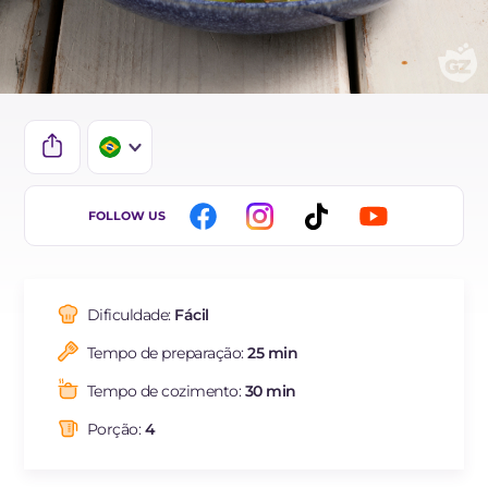
IT
FOLLOW US
EN
DE
Dificuldade:
Fácil
ES
Tempo de preparação:
25 min
FR
Tempo de cozimento:
30 min
NL
Porção:
4