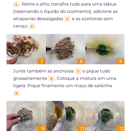
. Retire o alho, transfira tudo para uma tábua
4
(reservando o líquido do cozimento), adicione as
alcaparras dessalgadas
e as azeitonas sem
5
caroço
.
6
Junte também as anchovas
e pique tudo
7
grosseiramente
. Coloque a mistura em uma
8
tigela. Pique finamente um maço de salsinha
.
9