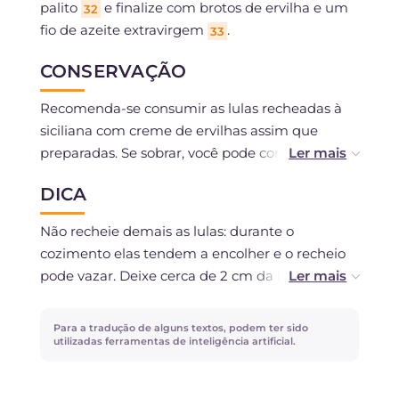
palito
e finalize com brotos de ervilha e um
32
fio de azeite extravirgem
.
33
CONSERVAÇÃO
Recomenda-se consumir as lulas recheadas à
siciliana com creme de ervilhas assim que
preparadas. Se sobrar, você pode conservá-las
na geladeira, em um recipiente hermético, por
DICA
no máximo 1 dia, separando o creme das lulas.
Na hora de servir, reaqueça delicadamente no
Não recheie demais as lulas: durante o
forno ou na frigideira. O creme de ervilhas pode
cozimento elas tendem a encolher e o recheio
ser conservado separadamente na geladeira por
pode vazar. Deixe cerca de 2 cm da borda e
1–2 dias.
feche com um palito para obter um resultado
organizado e um recheio bem compacto. Para
Para a tradução de alguns textos, podem ter sido
um toque ainda mais fresco e perfumado, você
utilizadas ferramentas de inteligência artificial.
pode adicionar ao recheio a raspas de meio
limão não tratado.