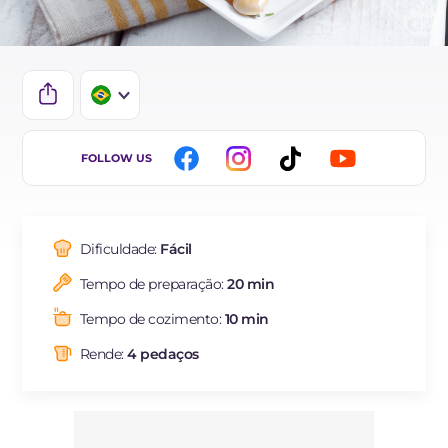
IT
FOLLOW US
EN
DE
Dificuldade:
Fácil
ES
Tempo de preparação:
20 min
FR
Tempo de cozimento:
10 min
NL
Rende:
4 pedaços