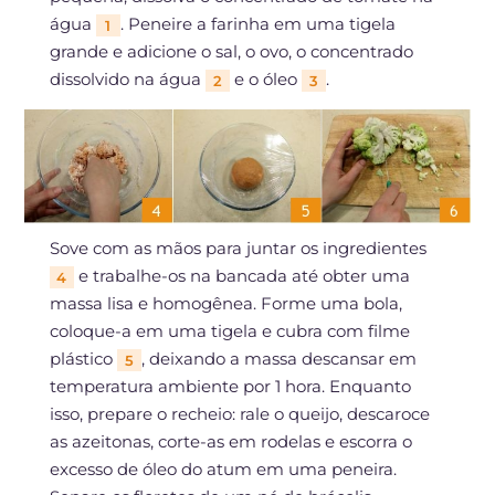
água
. Peneire a farinha em uma tigela
1
grande e adicione o sal, o ovo, o concentrado
dissolvido na água
e o óleo
.
2
3
Sove com as mãos para juntar os ingredientes
e trabalhe-os na bancada até obter uma
4
massa lisa e homogênea. Forme uma bola,
coloque-a em uma tigela e cubra com filme
plástico
, deixando a massa descansar em
5
temperatura ambiente por 1 hora. Enquanto
isso, prepare o recheio: rale o queijo, descaroce
as azeitonas, corte-as em rodelas e escorra o
excesso de óleo do atum em uma peneira.