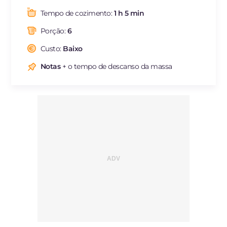
Gorduras
g
16
Tempo de cozimento:
1 h 5 min
das quais gorduras
g
4.12
saturadas
Porção:
6
Fibra
g
3.3
Custo:
Baixo
Colesterol
mg
61
Notas
+ o tempo de descanso da massa
Sódio
mg
473