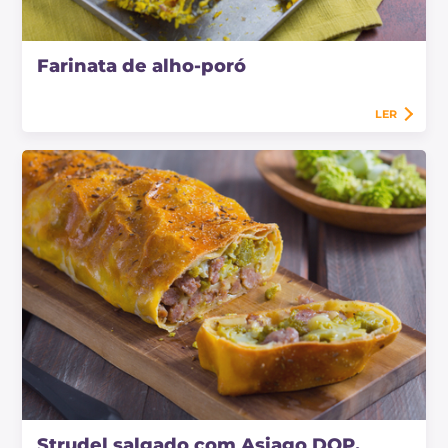
Farinata de alho-poró
LER
Strudel salgado com Asiago DOP,