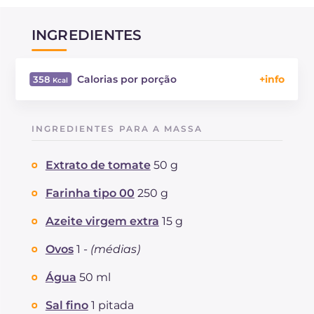
INGREDIENTES
Calorias por porção
358
Energía
Kcal
358
Carboidratos
g
35.4
INGREDIENTES PARA A MASSA
dos quais açúcares
g
3.6
Proteína
g
18.3
Extrato de tomate
50 g
Gorduras
g
16
das quais gorduras saturadas
Farinha tipo 00
250 g
g
4.12
Fibra
g
3.3
Azeite virgem extra
15 g
Colesterol
mg
61
Sódio
mg
473
Ovos
1 -
(médias)
Água
50 ml
Sal fino
1 pitada