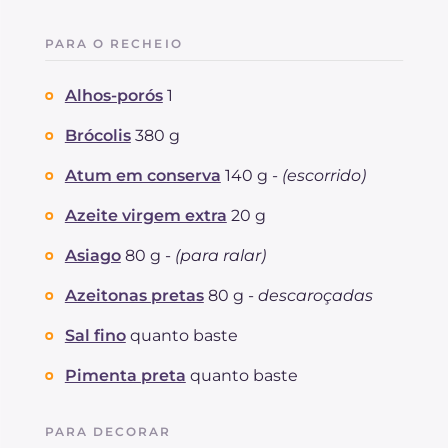
PARA O RECHEIO
Alhos-porós
1
Brócolis
380 g
Atum em conserva
140 g -
(escorrido)
Azeite virgem extra
20 g
Asiago
80 g -
(para ralar)
Azeitonas pretas
80 g -
descaroçadas
Sal fino
quanto baste
Pimenta preta
quanto baste
PARA DECORAR