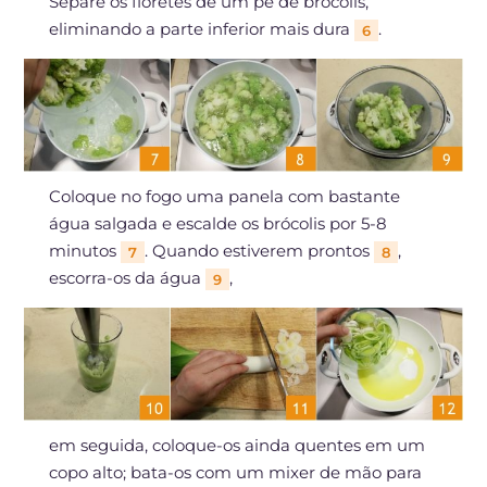
Separe os floretes de um pé de brócolis,
eliminando a parte inferior mais dura
.
6
Coloque no fogo uma panela com bastante
água salgada e escalde os brócolis por 5-8
minutos
. Quando estiverem prontos
,
7
8
escorra-os da água
,
9
em seguida, coloque-os ainda quentes em um
copo alto; bata-os com um mixer de mão para