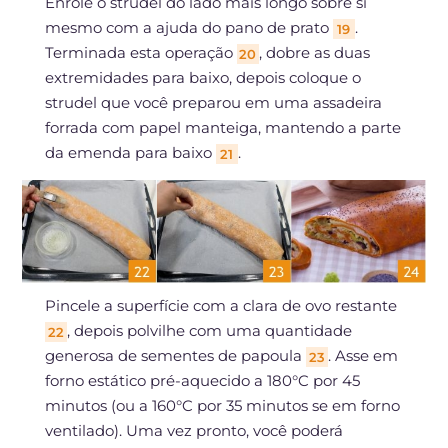
Enrole o strudel do lado mais longo sobre si
mesmo com a ajuda do pano de prato
.
19
Terminada esta operação
, dobre as duas
20
extremidades para baixo, depois coloque o
strudel que você preparou em uma assadeira
forrada com papel manteiga, mantendo a parte
da emenda para baixo
.
21
Pincele a superfície com a clara de ovo restante
, depois polvilhe com uma quantidade
22
generosa de sementes de papoula
. Asse em
23
forno estático pré-aquecido a 180°C por 45
minutos (ou a 160°C por 35 minutos se em forno
ventilado). Uma vez pronto, você poderá