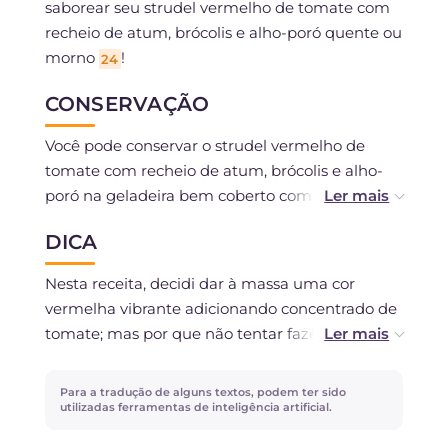
saborear seu strudel vermelho de tomate com
recheio de atum, brócolis e alho-poró quente ou
morno
!
24
CONSERVAÇÃO
Você pode conservar o strudel vermelho de
tomate com recheio de atum, brócolis e alho-
poró na geladeira bem coberto com filme
plástico ou em um recipiente hermético por no
DICA
máximo 3 dias. É possível congelar o strudel
uma vez cozido se você usou produtos frescos.
Nesta receita, decidi dar à massa uma cor
vermelha vibrante adicionando concentrado de
tomate; mas por que não tentar fazê-lo em
outras cores? Basta dissolver o açafrão na água
para obter uma massa amarela ou bater alguns
Para a tradução de alguns textos, podem ter sido
espinafres para uma massa verde!
utilizadas ferramentas de inteligência artificial.