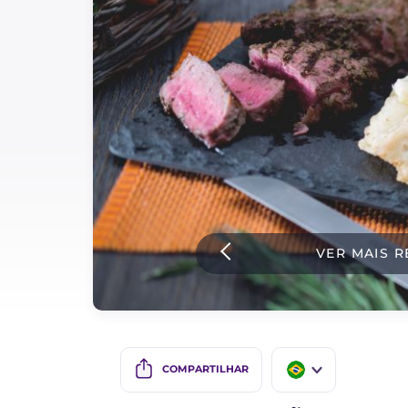
Bolos e panificacao
Molhos
Ultimas receitas
IT Website
Facebook
Instagram
VER MAIS R
TikTok
YouTube
COMPARTILHAR
IT