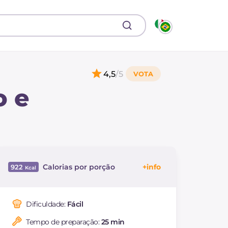
4,5
/5
o e
Calorias por porção
922
Energía
Kcal
922
Carboidratos
g
80.7
Dificuldade:
Fácil
dos quais açúcares
g
7.6
Tempo de preparação:
25 min
Proteína
g
25.9