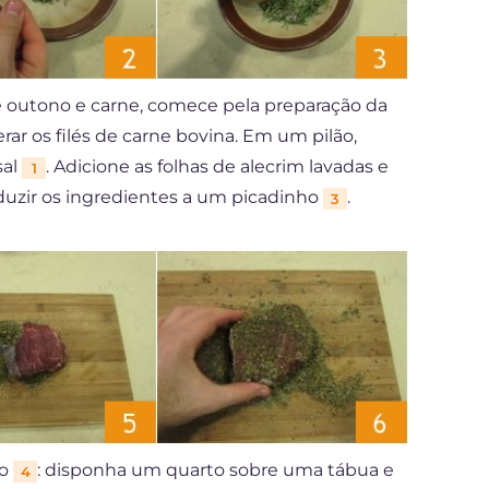
 outono e carne, comece pela preparação da
ar os filés de carne bovina. Em um pilão,
sal
. Adicione as folhas de alecrim lavadas e
1
reduzir os ingredientes a um picadinho
.
3
no
: disponha um quarto sobre uma tábua e
4