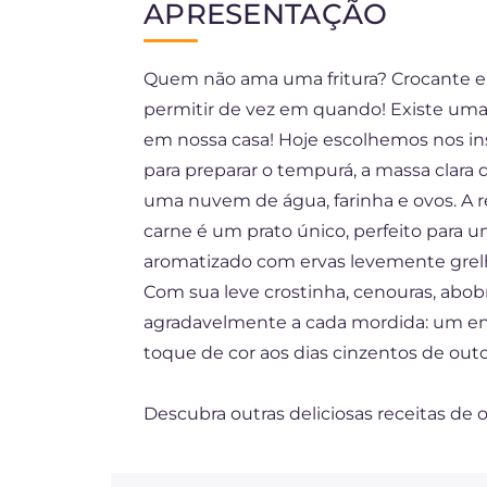
APRESENTAÇÃO
DE
Quem não ama uma fritura? Crocante e 
FR
permitir de vez em quando! Existe uma v
ES
em nossa casa! Hoje escolhemos nos ins
para preparar o tempurá, a massa clara
uma nuvem de água, farinha e ovos. A 
carne é um prato único, perfeito para
aromatizado com ervas levemente grelh
Com sua leve crostinha, cenouras, abobr
agradavelmente a cada mordida: um enc
toque de cor aos dias cinzentos de out
Descubra outras deliciosas receitas de 