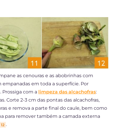
 empane as cenouras e as abobrinhas com
bem empanadas em toda a superfície. Por
. Prossiga com a
limpeza das alcachofras
:
s. Corte 2-3 cm das pontas das alcachofras,
uras e remova a parte final do caule, bem como
nha para remover também a camada externa
.
12