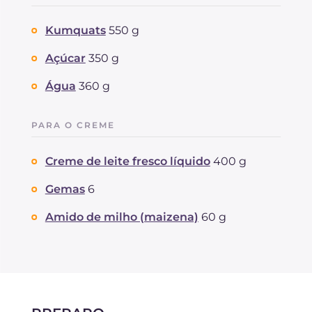
Kumquats
550 g
Açúcar
350 g
Água
360 g
PARA O CREME
Creme de leite fresco líquido
400 g
Gemas
6
Amido de milho (maizena)
60 g