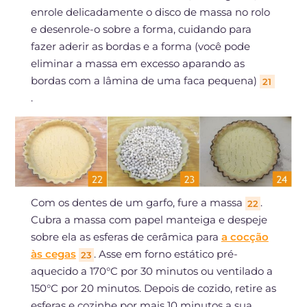
enrole delicadamente o disco de massa no rolo
e desenrole-o sobre a forma, cuidando para
fazer aderir as bordas e a forma (você pode
eliminar a massa em excesso aparando as
bordas com a lâmina de uma faca pequena)
21
.
Com os dentes de um garfo, fure a massa
.
22
Cubra a massa com papel manteiga e despeje
sobre ela as esferas de cerâmica para
a cocção
às cegas
. Asse em forno estático pré-
23
aquecido a 170°C por 30 minutos ou ventilado a
150°C por 20 minutos. Depois de cozido, retire as
esferas e cozinhe por mais 10 minutos a sua