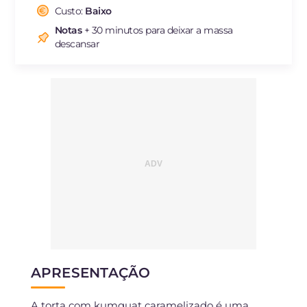
Fibra
g
1.9
Custo:
Baixo
Colesterol
mg
339
Notas
+ 30 minutos para deixar a massa
Sódio
mg
30
descansar
APRESENTAÇÃO
A torta com kumquat caramelizado é uma