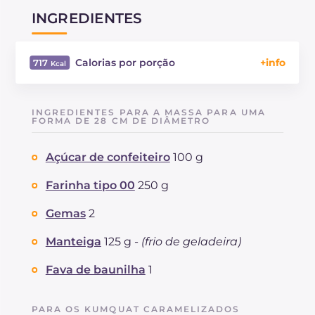
INGREDIENTES
Calorias por porção
717
Energía
Kcal
717
Carboidratos
g
104.7
INGREDIENTES PARA A MASSA PARA UMA
dos quais açúcares
FORMA DE 28 CM DE DIÂMETRO
g
73.4
Proteína
g
8.8
Açúcar de confeiteiro
100 g
Gorduras
g
29.2
das quais gorduras saturadas
g
15.46
Farinha tipo 00
250 g
Fibra
g
1.9
Colesterol
Gemas
2
mg
339
Sódio
mg
30
Manteiga
125 g -
(frio de geladeira)
Fava de baunilha
1
PARA OS KUMQUAT CARAMELIZADOS