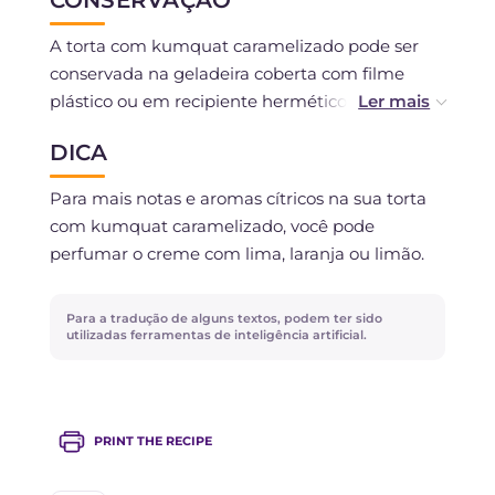
CONSERVAÇÃO
A torta com kumquat caramelizado pode ser
conservada na geladeira coberta com filme
plástico ou em recipiente hermético por no
máximo 2 dias. Não é recomendável congelá-la
DICA
depois de assada porque o creme perderia sua
consistência.
Para mais notas e aromas cítricos na sua torta
com kumquat caramelizado, você pode
A massa crua pode ser congelada crua, envolta
perfumar o creme com lima, laranja ou limão.
em filme plástico, por cerca de 1 mês.
Para a tradução de alguns textos, podem ter sido
utilizadas ferramentas de inteligência artificial.
PRINT THE RECIPE