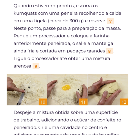
Quando estiverem prontos, escorra os
kumquats com uma peneira recolhendo a calda
em uma tigela (cerca de 300 g) e reserve.
.
7
Neste ponto, passe para a preparação da massa.
Pegue um processador e coloque a farinha
anteriormente peneirada, o sal e a manteiga
ainda fria e cortada em pedaços grandes
.
8
Ligue o processador até obter uma mistura
arenosa
.
9
Despeje a mistura obtida sobre uma superfície
de trabalho, adicionando o açúcar de confeiteiro
peneirado. Crie uma cavidade no centro e
adicione as sementes de uma fava de baunilha