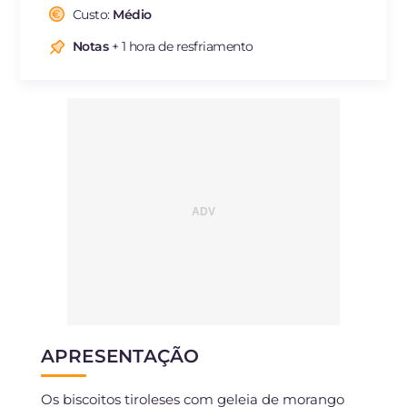
Fibra
g
0.7
Custo:
Médio
Colesterol
mg
46
Notas
+ 1 hora de resfriamento
Sódio
mg
79
APRESENTAÇÃO
Os biscoitos tiroleses com geleia de morango