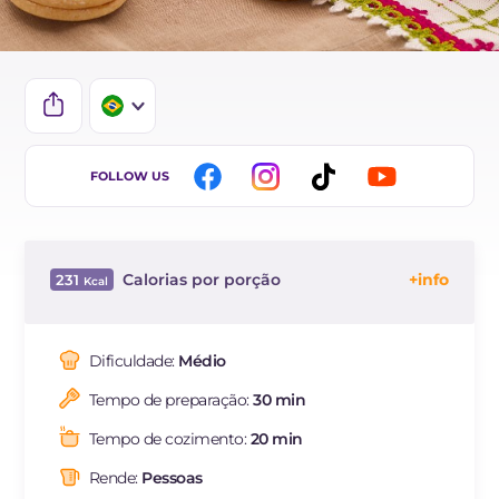
IT
FOLLOW US
EN
DE
Calorias por porção
231
FR
Energía
Kcal
231
ES
Carboidratos
g
32
Dificuldade:
Médio
NL
dos quais açúcares
g
15
Tempo de preparação:
30 min
Proteína
g
3.3
Gorduras
g
10
Tempo de cozimento:
20 min
das quais gorduras
g
5.65
saturadas
Rende:
Pessoas