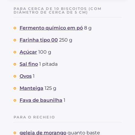
Carboidratos
g
32
PARA CERCA DE 10 BISCOITOS (COM
dos quais açúcares
DIÂMETRO DE CERCA DE 5 CM)
g
15
Proteína
g
3.3
Fermento químico em pó
8 g
Gorduras
g
10
das quais gorduras saturadas
g
5.65
Farinha tipo 00
250 g
Fibra
g
0.7
Colesterol
Açúcar
100 g
mg
46
Sódio
mg
79
Sal fino
1 pitada
Ovos
1
Manteiga
125 g
Fava de baunilha
1
PARA O RECHEIO
geleia de morango
quanto baste