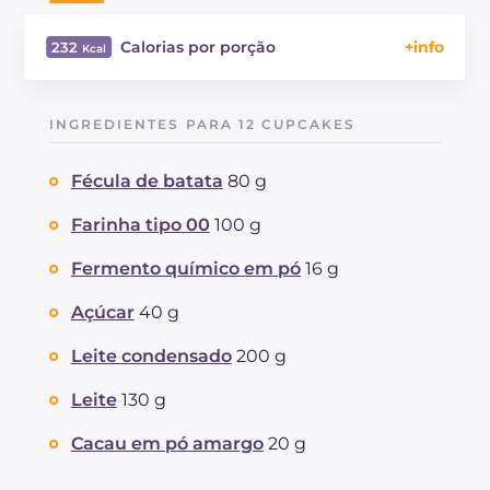
Calorias por porção
232
Energía
Kcal
232
Carboidratos
g
39.8
INGREDIENTES PARA 12 CUPCAKES
dos quais açúcares
g
16.9
Proteína
g
4.4
Fécula de batata
80 g
Gorduras
g
6.1
das quais gorduras saturadas
Farinha tipo 00
100 g
g
3.54
Fibra
g
1.5
Fermento químico em pó
16 g
Colesterol
mg
9
Sódio
mg
88
Açúcar
40 g
Leite condensado
200 g
Leite
130 g
Cacau em pó amargo
20 g