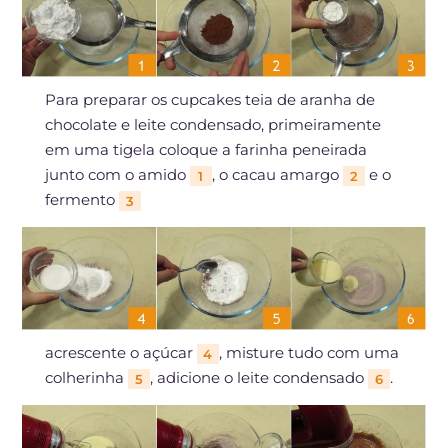
Para preparar os cupcakes teia de aranha de
chocolate e leite condensado, primeiramente
em uma tigela coloque a farinha peneirada
junto com o amido
, o cacau amargo
e o
1
2
fermento
3
acrescente o açúcar
, misture tudo com uma
4
colherinha
, adicione o leite condensado
.
5
6