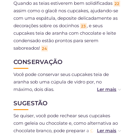
Quando as teias estiverem bem solidificadas
22
assim como o glacê nos cupcakes, ajudando-se
com uma espátula, deposite delicadamente as
decorações sobre os docinhos
, e seus
23
cupcakes teia de aranha com chocolate e leite
condensado estão prontos para serem
saboreados!
24
CONSERVAÇÃO
Você pode conservar seus cupcakes teia de
aranha sob uma cúpula de vidro por, no
máximo, dois dias.
SUGESTÃO
Podem ser congelados, de preferência sem
decoração ou cobertura.
Se quiser, você pode rechear seus cupcakes
com geleia ou chocolate e, como alternativa ao
chocolate branco, pode preparar a
Glacê real