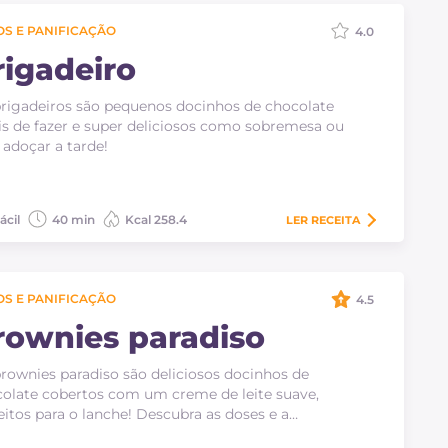
S E PANIFICAÇÃO
4.0
rigadeiro
rigadeiros são pequenos docinhos de chocolate
is de fazer e super deliciosos como sobremesa ou
 adoçar a tarde!
ácil
40 min
Kcal 258.4
LER
RECEITA
S E PANIFICAÇÃO
4.5
rownies paradiso
rownies paradiso são deliciosos docinhos de
olate cobertos com um creme de leite suave,
eitos para o lanche! Descubra as doses e a…