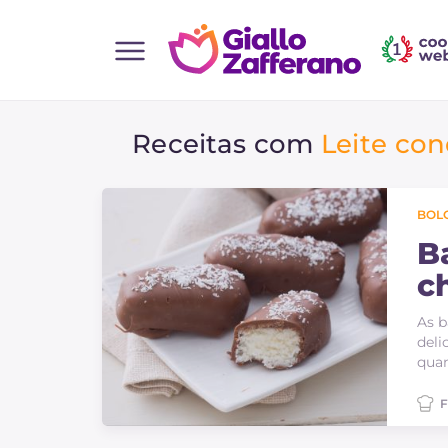
Home
Receitas com
Leite co
Todas as receitas
Entradas
Saladas
BOLO
Pratos principais
B
c
Pão
Bebidas e refrescos
As b
deli
Sobremesas
quan
Acompanhamentos
F
Pizzas e focaccia