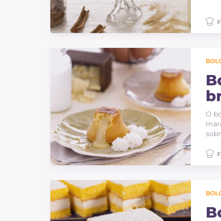
F
BOLO
B
b
m
O bo
mara
sobr
F
BOLO
Bo