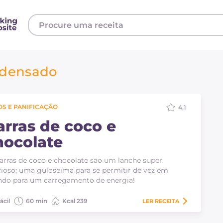
ndensado
S E PANIFICAÇÃO
4.1
arras de coco e
hocolate
arras de coco e chocolate são um lanche super
cioso; uma guloseima para se permitir de vez em
do para um carregamento de energia!
ácil
60 min
Kcal 239
LER
RECEITA