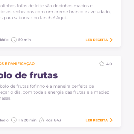
olinhos fofos de leite são docinhos macios e
ciosos recheados com um creme branco e aveludado,
is para saborear no lanche! Aqui…
édio
50 min
LER
RECEITA
S E PANIFICAÇÃO
4.0
olo de frutas
olo de frutas fofinho é a maneira perfeita de
çar o dia, com toda a energia das frutas e a maciez
assa.
édio
1 h 20 min
Kcal 843
LER
RECEITA