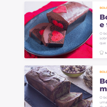
BOLO
B
e
O bo
sobr
que 
M
BOLO
B
m
O bo
uma 