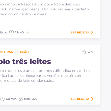
lo ninho de Páscoa é um doce fofo e delicioso
irado na tradição pascal. Um bolo recheado perfeito
bém como centro de mesa.
édio
1 h 40 min
LER
RECEITA
S E PANIFICAÇÃO
4.0
lo três leites
lo três leites é uma sobremesa difundida em toda a
ica Latina; conhece várias versões que têm em
m o uso de leite condensado,…
60 min
Kcal 454
LER
RECEITA