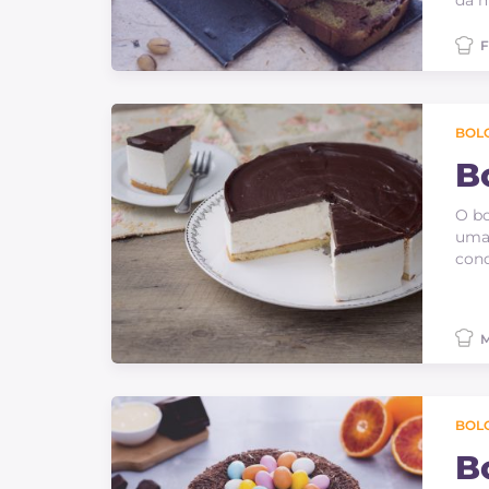
da 
F
BOLO
B
O bo
uma 
cond
M
BOLO
B