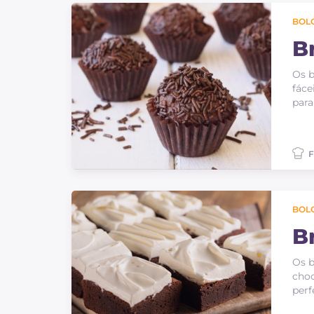
BOLO
B
Os b
fáce
para
F
BOLO
B
Os b
choc
perf