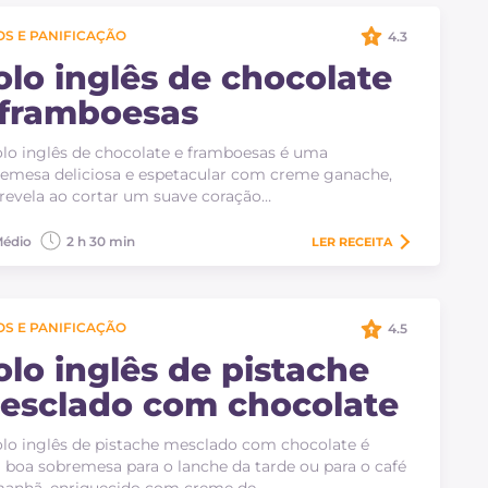
S E PANIFICAÇÃO
4.3
olo inglês de chocolate
 framboesas
lo inglês de chocolate e framboesas é uma
emesa deliciosa e espetacular com creme ganache,
revela ao cortar um suave coração…
édio
2 h 30 min
LER
RECEITA
S E PANIFICAÇÃO
4.5
olo inglês de pistache
esclado com chocolate
lo inglês de pistache mesclado com chocolate é
boa sobremesa para o lanche da tarde ou para o café