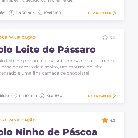
manhã, enriquecido com creme de…
ácil
1 h 30 min
Kcal 1169
LER
RECEITA
S E PANIFICAÇÃO
3.6
olo Leite de Pássaro
lo leite de pássaro é uma sobremesa russa feita com
base de massa de biscoito, um mousse de leite
ensado e uma fina camada de chocolate!
édio
1 h 10 min
Kcal 560
LER
RECEITA
S E PANIFICAÇÃO
4.3
olo Ninho de Páscoa