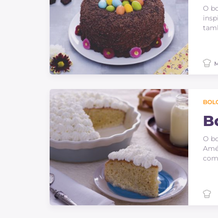
O bo
insp
tam
M
BOLO
Bo
O bo
Amér
comu