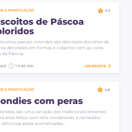
S E PANIFICAÇÃO
4.3
iscoitos de Páscoa
oloridos
iscoitos pascais coloridos são deliciosos docinhos de
oa decorados em formas e cobertos com as cores
s da Páscoa.
ácil
1 h 40 min
LER
RECEITA
S E PANIFICAÇÃO
4.8
londies com peras
londies são uma variação dos tradicionais brownies
icanos feitos com leite condensado e recheados
deliciosas peras aromatizadas…