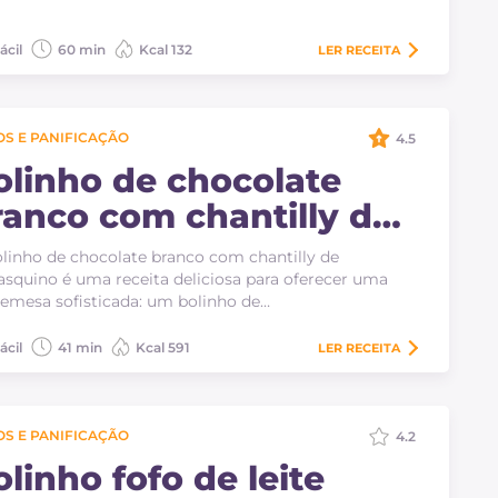
ácil
60 min
Kcal 132
LER
RECEITA
S E PANIFICAÇÃO
4.5
olinho de chocolate
ranco com chantilly de
arasquino
linho de chocolate branco com chantilly de
squino é uma receita deliciosa para oferecer uma
emesa sofisticada: um bolinho de…
ácil
41 min
Kcal 591
LER
RECEITA
S E PANIFICAÇÃO
4.2
linho fofo de leite