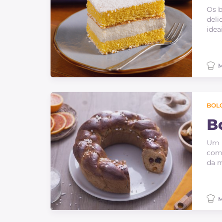
Os b
deli
idea
M
BOLO
B
Um b
come
da m
M