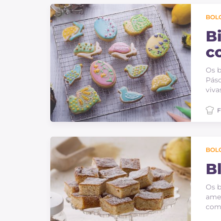
Bolos e panificacao
BOLO
Molhos
B
Ultimas receitas
c
Os b
IT Website
Pásc
viva
F
Facebook
Instagram
BOLO
TikTok
YouTube
B
Os b
amer
com 