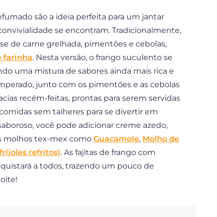
efumado são a ideia perfeita para um jantar
convivialidade se encontram. Tradicionalmente,
se de carne grelhada, pimentões e cebolas,
e farinha
. Nesta versão, o frango suculento se
ndo uma mistura de sabores ainda mais rica e
temperado, junto com os pimentões e as cebolas
macias recém-feitas, prontas para serem servidas
 comidas sem talheres para se divertir em
aboroso, você pode adicionar creme azedo,
eis molhos tex-mex como
Guacamole
,
Molho de
rijoles refritos)
. As fajitas de frango com
uistará a todos, trazendo um pouco de
oite!