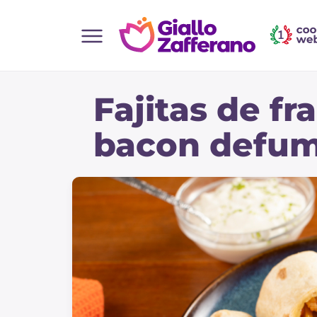
Home
Fajitas de f
Todas as receitas
Entradas
bacon defu
Saladas
Pratos principais
Pão
Bebidas e refrescos
Sobremesas
Acompanhamentos
Pizzas e focaccia