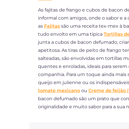
As fajitas de frango e cubos de bacon d
DE
informal com amigos, onde o sabor e a 
ES
as
Fajitas
são uma receita tex-mex à ba
FR
tudo envolto em uma típica
Tortillas d
junta a cubos de bacon defumado, cria
NL
apetitosa. As tiras de peito de frango 
salteadas, são envolvidas em tortillas 
quentes e enroladas, ideais para serem
companhia. Para um toque ainda mais s
queijo em julienne ou os indispensáv
tomate mexicano
ou
Creme de feijão (f
bacon defumado são um prato que conq
originalidade e muito sabor para a sua n