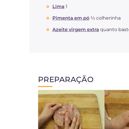
Lima
1
Pimenta em pó
½ colherinha
Azeite virgem extra
quanto bast
PREPARAÇÃO