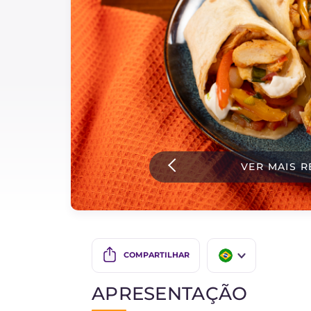
Bolos e panificacao
Molhos
Ultimas receitas
IT Website
VER MAIS R
Facebook
Instagram
TikTok
YouTube
COMPARTILHAR
IT
APRESENTAÇÃO
EN