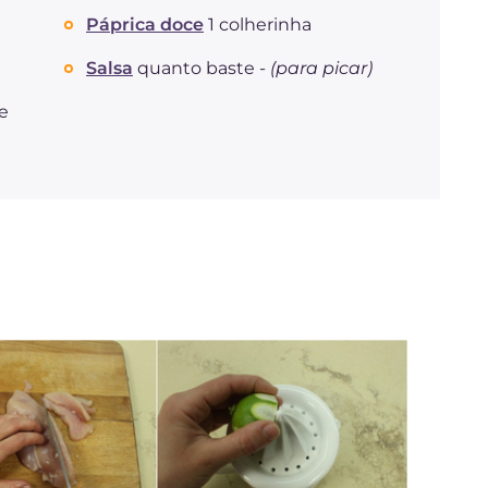
Páprica doce
1 colherinha
Salsa
quanto baste -
(para picar)
e