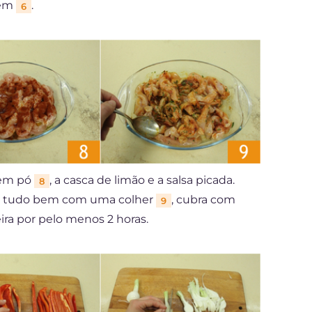
gem
.
6
 em pó
, a casca de limão e a salsa picada.
8
ure tudo bem com uma colher
, cubra com
9
ira por pelo menos 2 horas.