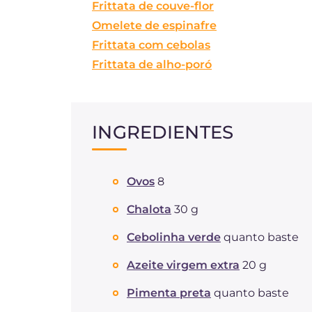
Frittata de couve-flor
Omelete de espinafre
Frittata com cebolas
Frittata de alho-poró
INGREDIENTES
Ovos
8
Chalota
30 g
Cebolinha verde
quanto baste
Azeite virgem extra
20 g
Pimenta preta
quanto baste