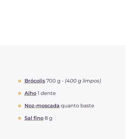
Brócolis
700 g -
(400 g limpos)
Alho
1 dente
Noz-moscada
quanto baste
Sal fino
8 g