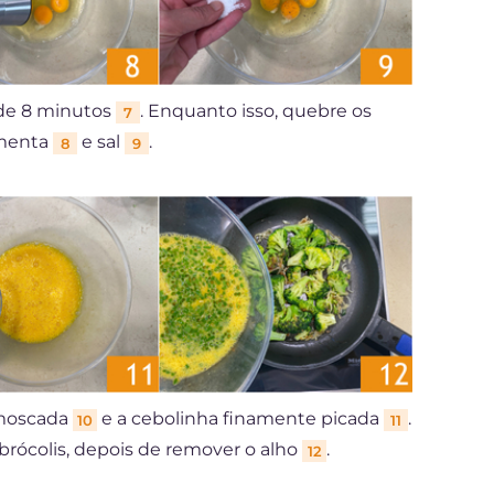
 de 8 minutos
. Enquanto isso, quebre os
7
imenta
e sal
.
8
9
-moscada
e a cebolinha finamente picada
.
10
11
brócolis, depois de remover o alho
.
12