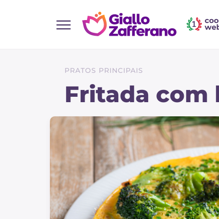
Home
Todas as receitas
PRATOS PRINCIPAIS
Entradas
Fritada com 
Saladas
Pratos principais
Pão
Bebidas e refrescos
Sobremesas
Acompanhamentos
Pizzas e focaccia