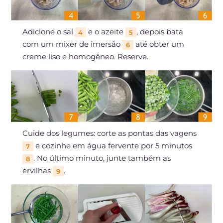
Adicione o sal
e o azeite
, depois bata
4
5
com um mixer de imersão
até obter um
6
creme liso e homogêneo. Reserve.
Cuide dos legumes: corte as pontas das vagens
e cozinhe em água fervente por 5 minutos
7
. No último minuto, junte também as
8
ervilhas
.
9