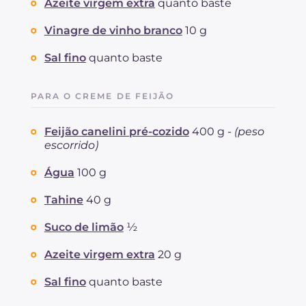
Azeite virgem extra
quanto baste
Vinagre de vinho branco
10 g
Sal fino
quanto baste
PARA O CREME DE FEIJÃO
Feijão canelini pré-cozido
400 g -
(peso
escorrido)
Água
100 g
Tahine
40 g
Suco de limão
½
Azeite virgem extra
20 g
Sal fino
quanto baste