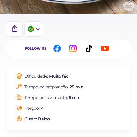
IT
FOLLOW US
EN
DE
Dificuldade:
Muito fácil
ES
Tempo de preparação:
25 min
FR
Tempo de cozimento:
5 min
NL
Porção:
4
Custo:
Baixo