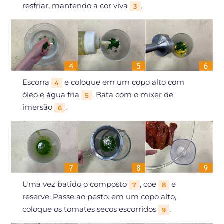
resfriar, mantendo a cor viva
.
3
Escorra
e coloque em um copo alto com
4
óleo e água fria
. Bata com o mixer de
5
imersão
.
6
Uma vez batido o composto
, coe
e
7
8
reserve. Passe ao pesto: em um copo alto,
coloque os tomates secos escorridos
.
9