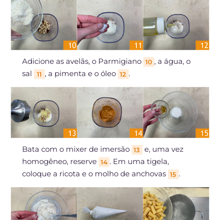
Adicione as avelãs, o Parmigiano
, a água, o
10
sal
, a pimenta e o óleo
.
11
12
Bata com o mixer de imersão
e, uma vez
13
homogêneo, reserve
. Em uma tigela,
14
coloque a ricota e o molho de anchovas
.
15