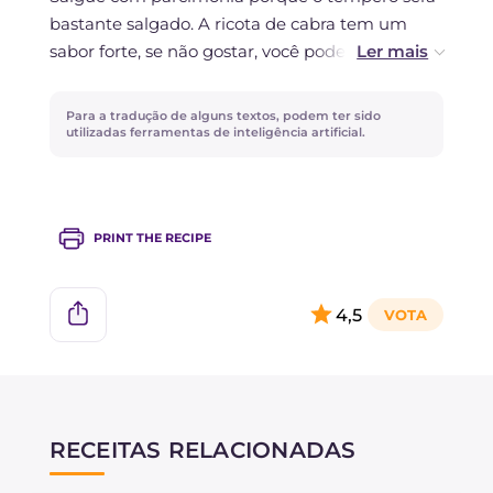
bastante salgado. A ricota de cabra tem um
sabor forte, se não gostar, você pode substituí-la
pela ricota de vaca.
Para a tradução de alguns textos, podem ter sido
Se quiser um óleo de manjericão mais liso, use
utilizadas ferramentas de inteligência artificial.
um filtro de papel para coar mais finamente o
composto.
PRINT THE RECIPE
Se gostou desta receita, experimente também
a
Massa com tomates secos
... super rápida e
muito saborosa!
4,5
RECEITAS RELACIONADAS