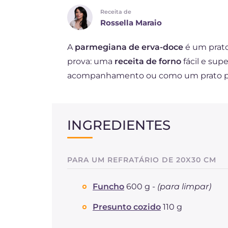
Receita de
DE
Rossella Maraio
ES
A
parmegiana de erva-doce
é um prato
FR
prova: uma
receita de forno
fácil e sup
NL
acompanhamento ou como um prato prin
INGREDIENTES
PARA UM REFRATÁRIO DE 20X30 CM
Funcho
600 g -
(para limpar)
Presunto cozido
110 g