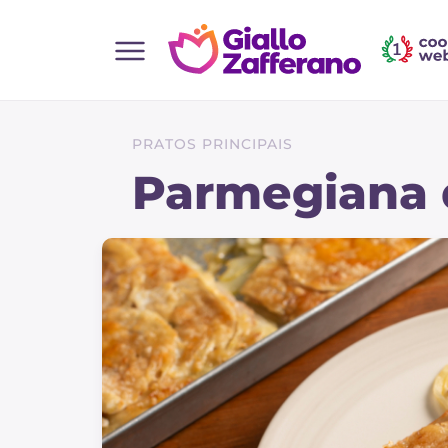
Home
Todas as receitas
PRATOS PRINCIPAIS
Entradas
Parmegiana 
Saladas
Pratos principais
Pão
Bebidas e refrescos
Sobremesas
Acompanhamentos
Pizzas e focaccia