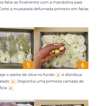
ois fatie-as finamente com a mandolina para
 Corte a mussarela defumada primeiro em fatias
je o azeite de oliva no fundo
e distribua
4
ralado
. Disponha uma primeira camada de
5
fície
.
6