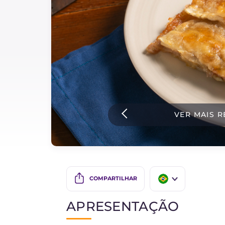
Bolos e panificacao
Molhos
Ultimas receitas
IT Website
VER MAIS R
Facebook
Instagram
TikTok
YouTube
COMPARTILHAR
IT
APRESENTAÇÃO
EN