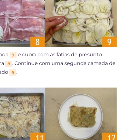
mada
e cubra com as fatias de presunto
7
ta
. Continue com uma segunda camada de
8
lado
.
9