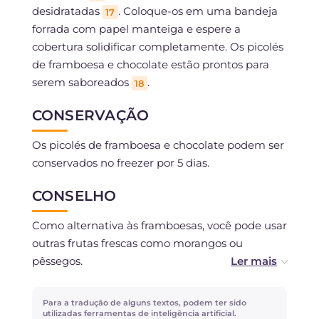
desidratadas
. Coloque-os em uma bandeja
17
forrada com papel manteiga e espere a
cobertura solidificar completamente. Os picolés
de framboesa e chocolate estão prontos para
serem saboreados
.
18
CONSERVAÇÃO
Os picolés de framboesa e chocolate podem ser
conservados no freezer por 5 dias.
CONSELHO
Como alternativa às framboesas, você pode usar
outras frutas frescas como morangos ou
pêssegos.
Se você não conseguir encontrar framboesas
Para a tradução de alguns textos, podem ter sido
desidratadas, pode substituí-las por granulado
utilizadas ferramentas de inteligência artificial.