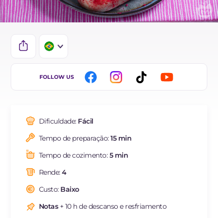
IT
FOLLOW US
EN
ES
Dificuldade:
Fácil
FR
Tempo de preparação:
15 min
DE
Tempo de cozimento:
5 min
NL
Rende:
4
Custo:
Baixo
Notas
+ 10 h de descanso e resfriamento