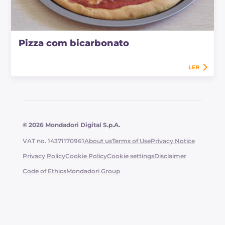
Pizza com bicarbonato
LER
© 2026 Mondadori Digital S.p.A.
VAT no. 14371170961
About us
Terms of Use
Privacy Notice
Privacy Policy
Cookie Policy
Cookie settings
Disclaimer
Code of Ethics
Mondadori Group