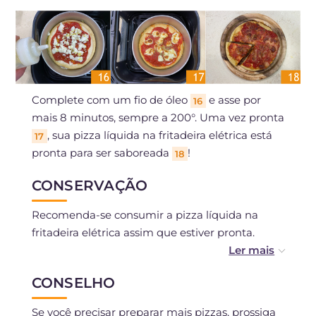
Complete com um fio de óleo
e asse por
16
mais 8 minutos, sempre a 200°. Uma vez pronta
, sua pizza líquida na fritadeira elétrica está
17
pronta para ser saboreada
!
18
CONSERVAÇÃO
Recomenda-se consumir a pizza líquida na
fritadeira elétrica assim que estiver pronta.
Você pode congelá-la após o cozimento ou
CONSELHO
conservá-la na geladeira por um dia.
Se você precisar preparar mais pizzas, prossiga