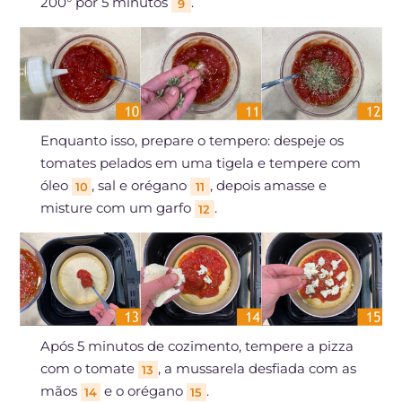
200° por 5 minutos
.
9
Enquanto isso, prepare o tempero: despeje os
tomates pelados em uma tigela e tempere com
óleo
, sal e orégano
, depois amasse e
10
11
misture com um garfo
.
12
Após 5 minutos de cozimento, tempere a pizza
com o tomate
, a mussarela desfiada com as
13
mãos
e o orégano
.
14
15