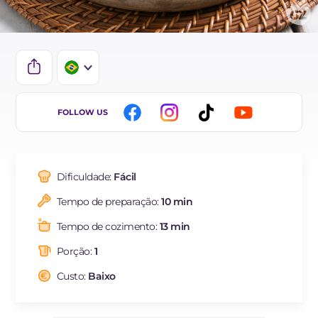
IT
FOLLOW US
EN
ES
Dificuldade:
Fácil
FR
Tempo de preparação:
10 min
DE
Tempo de cozimento:
13 min
NL
Porção:
1
Custo:
Baixo