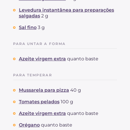
Levedura instantânea para preparações
salgadas
2 g
Sal fino
3 g
PARA UNTAR A FORMA
Azeite virgem extra
quanto baste
PARA TEMPERAR
Mussarela para pizza
40 g
Tomates pelados
100 g
Azeite virgem extra
quanto baste
Orégano
quanto baste