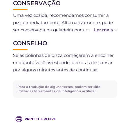
CONSERVAÇÃO
Uma vez cozida, recomendamos consumir a
pizza imediatamente. Alternativamente, pode
ser conservada na geladeira por um dia.
CONSELHO
Se preferir, você pode pré-cozinhar as bases
usando apenas o molho de tomate. Uma vez
Se as bolinhas de pizza começarem a encolher
frias, você pode congelá-las e adicionar a
enquanto você as estende, deixe-as descansar
mussarela apenas quando for terminar o
por alguns minutos antes de continuar.
cozimento.
Para a tradução de alguns textos, podem ter sido
utilizadas ferramentas de inteligência artificial.
PRINT THE RECIPE