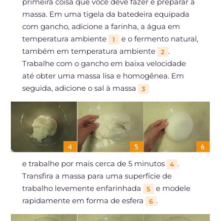
primeira coisa que você deve fazer é preparar a
massa. Em uma tigela da batedeira equipada
com gancho, adicione a farinha, a água em
temperatura ambiente
e o fermento natural,
1
também em temperatura ambiente
.
2
Trabalhe com o gancho em baixa velocidade
até obter uma massa lisa e homogênea. Em
seguida, adicione o sal à massa
3
e trabalhe por mais cerca de 5 minutos
.
4
Transfira a massa para uma superfície de
trabalho levemente enfarinhada
e modele
5
rapidamente em forma de esfera
.
6