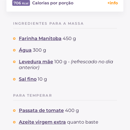
Calorias por porção
706
Energía
Kcal
706
Carboidratos
g
80.6
INGREDIENTES PARA A MASSA
dos quais açúcares
g
5.7
Proteína
g
34.8
Farinha Manitoba
450 g
Gorduras
g
27.2
das quais gorduras saturadas
Água
300 g
g
12.59
Fibra
g
4.4
Levedura mãe
100 g -
(refrescado no dia
Colesterol
mg
46
anterior)
Sódio
mg
1679
Sal fino
10 g
PARA TEMPERAR
Passata de tomate
400 g
Azeite virgem extra
quanto baste