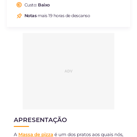
Fibra
g
4.4
Custo:
Baixo
Colesterol
mg
46
Notas
mais 19 horas de descanso
Sódio
mg
1679
APRESENTAÇÃO
A
Massa de pizza
é um dos pratos aos quais nós,