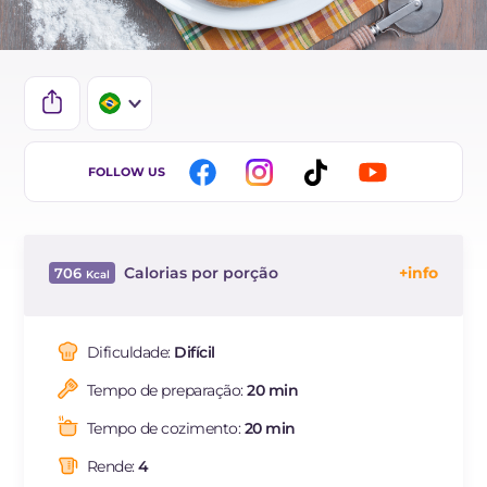
IT
FOLLOW US
EN
DE
Calorias por porção
706
ES
Energía
Kcal
706
FR
Carboidratos
g
80.6
Dificuldade:
Difícil
NL
dos quais açúcares
g
5.7
Tempo de preparação:
20 min
Proteína
g
34.8
Gorduras
g
27.2
Tempo de cozimento:
20 min
das quais gorduras
g
12.59
saturadas
Rende:
4