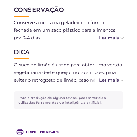
CONSERVAÇÃO
Conserve a ricota na geladeira na forma
fechada em um saco plástico para alimentos
por 3-4 dias.
DICA
Não é recomendada a congelação.
O suco de limão é usado para obter uma versão
vegetariana deste queijo muito simples; para
evitar o retrogosto de limão, caso não goste,
você pode optar por usar 20 g de vinagre de
maçã (que tem um sabor um pouco mais
Para a tradução de alguns textos, podem ter sido
suave) ou, você pode comprar em farmácias o
utilizadas ferramentas de inteligência artificial.
coalho de origem animal.
PRINT THE RECIPE