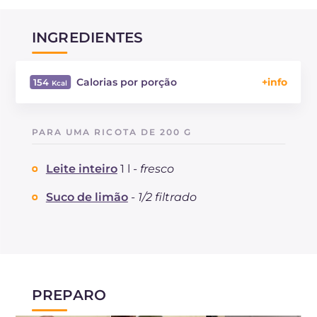
INGREDIENTES
Calorias por porção
154
Energía
Kcal
154
Carboidratos
g
11.4
PARA UMA RICOTA DE 200 G
dos quais açúcares
g
11.4
Proteína
g
7.9
Leite inteiro
1 l -
fresco
Gorduras
g
8.6
das quais gorduras saturadas
Suco de limão
-
1/2 filtrado
g
5.03
Colesterol
mg
26
Sódio
mg
112
PREPARO