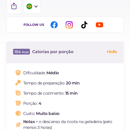
IT
FOLLOW US
EN
ES
Calorias por porção
154
FR
Energía
Kcal
154
DE
Carboidratos
g
11.4
Dificuldade:
Médio
NL
dos quais açúcares
g
11.4
Tempo de preparação:
20 min
Proteína
g
7.9
Gorduras
g
8.6
Tempo de cozimento:
15 min
das quais gorduras
g
5.03
saturadas
Porção:
4
Colesterol
mg
26
Custo:
Muito baixo
Sódio
mg
112
Notas
+ o descanso da ricota na geladeira (pelo
menos 3 horas)