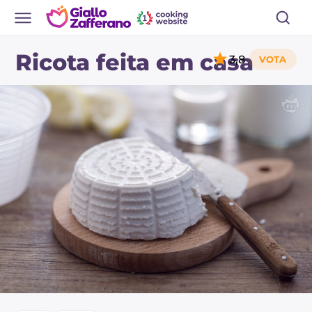
Ricota feita em casa
3,8