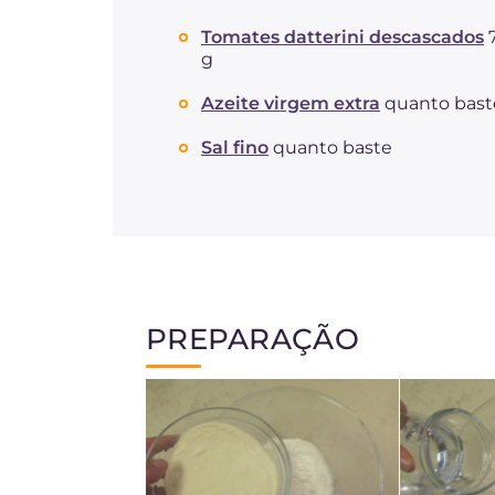
Tomates datterini descascados
g
Azeite virgem extra
quanto bast
Sal fino
quanto baste
PREPARAÇÃO