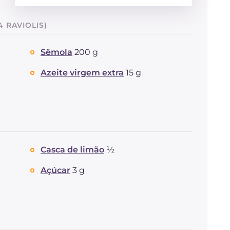
Energía
Kcal
742
 RAVIOLIS)
Carboidratos
g
109.7
dos quais açúcares
g
14.8
Sêmola
200 g
Proteína
g
28.3
Gorduras
g
21.1
Azeite virgem extra
15 g
das quais gorduras
g
10.23
saturadas
Fibra
g
5.9
Colesterol
mg
70
Sódio
mg
427
Casca de limão
½
Açúcar
3 g