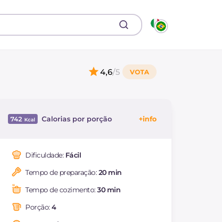
4,6
/5
Calorias por porção
742
Energía
Kcal
742
Carboidratos
g
109.7
Dificuldade:
Fácil
dos quais açúcares
g
14.8
Tempo de preparação:
20 min
Proteína
g
28.3
Gorduras
g
21.1
Tempo de cozimento:
30 min
das quais gorduras
g
10.23
saturadas
Porção:
4
Fibra
g
5.9