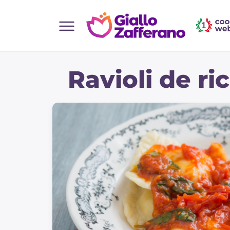
Home
Ravioli de ri
Todas as receitas
Entradas
Saladas
Pratos principais
Pão
Bebidas e refrescos
Sobremesas
Acompanhamentos
Pizzas e focaccia