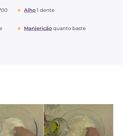
700
Alho
1 dente
e
Manjericão
quanto baste