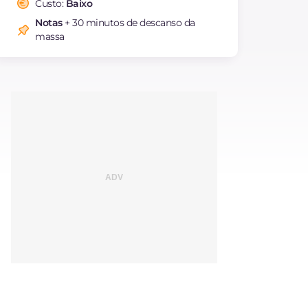
Custo:
Baixo
Colesterol
mg
70
Notas
+ 30 minutos de descanso da
Sódio
mg
427
massa