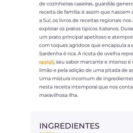
de cozinheiras caseiras, guardiãs gen
FR
receita de família: é assim que nascem o
DE
a Sul, os livros de receitas regionai
explorar os pratos típicos italianos. Du
NL
um prato principal apetitoso e atemporal
com toques agridoce que encapsula a e
Sardenha é rica. A ricota de ovelha rep
ravioli
, seu sabor marcante e intenso é 
limão e pela adição de uma pitada de a
Uma mistura incomum de ingredientes
nesta receita intemporal que nos conta 
maravilhosa ilha.
INGREDIENTES