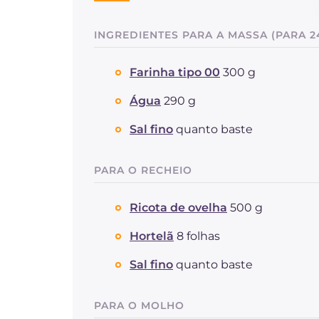
INGREDIENTES PARA A MASSA (PARA 24
Farinha tipo 00
300 g
Água
290 g
Sal fino
quanto baste
PARA O RECHEIO
Ricota de ovelha
500 g
Hortelã
8 folhas
Sal fino
quanto baste
PARA O MOLHO