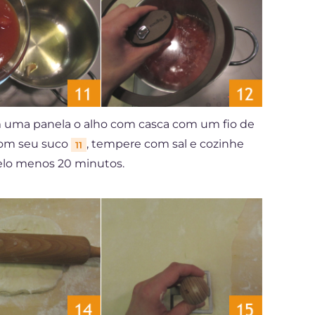
 uma panela o alho com casca com um fio de
com seu suco
, tempere com sal e cozinhe
11
elo menos 20 minutos.