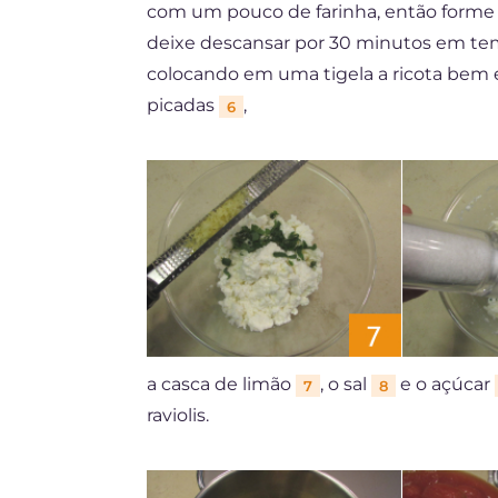
com um pouco de farinha, então form
deixe descansar por 30 minutos em tem
colocando em uma tigela a ricota bem e
picadas
,
6
a casca de limão
, o sal
e o açúcar
7
8
raviolis.