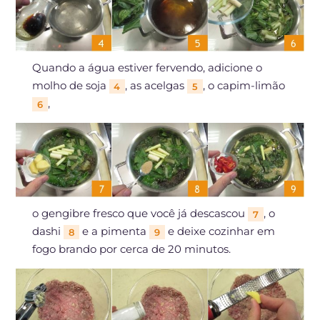
Quando a água estiver fervendo, adicione o
molho de soja
, as acelgas
, o capim-limão
4
5
,
6
o gengibre fresco que você já descascou
, o
7
dashi
e a pimenta
e deixe cozinhar em
8
9
fogo brando por cerca de 20 minutos.