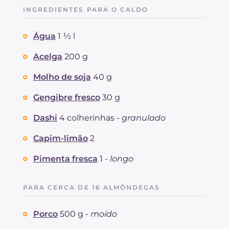
Carboidratos
g
5.7
INGREDIENTES PARA O CALDO
dos quais açúcares
g
3.5
Proteína
g
21.4
Água
1 ½ l
Gorduras
g
38.5
das quais gorduras saturadas
Acelga
200 g
g
12.47
Fibra
g
1.2
Molho de soja
40 g
Colesterol
mg
77
Sódio
mg
2506
Gengibre fresco
30 g
Dashi
4 colherinhas -
granulado
Capim-limão
2
Pimenta fresca
1 -
longo
PARA CERCA DE 16 ALMÔNDEGAS
Porco
500 g -
moído