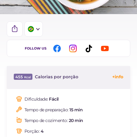
IT
FOLLOW US
EN
DE
Calorias por porção
455
ES
Energía
Kcal
455
FR
Carboidratos
g
5.7
Dificuldade:
Fácil
NL
dos quais açúcares
g
3.5
Tempo de preparação:
15 min
Proteína
g
21.4
Gorduras
g
38.5
Tempo de cozimento:
20 min
das quais gorduras
g
12.47
saturadas
Porção:
4