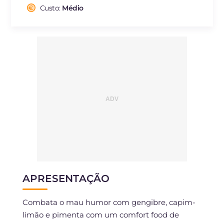
Fibra
g
1.2
Custo:
Médio
Colesterol
mg
77
Sódio
mg
2506
APRESENTAÇÃO
Combata o mau humor com gengibre, capim-
limão e pimenta com um comfort food de