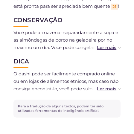
está pronta para ser apreciada bem quente
!
21
CONSERVAÇÃO
Você pode armazenar separadamente a sopa e
as almôndegas de porco na geladeira por no
máximo um dia. Você pode congelar as
almôndegas cruas se tiver usado ingredientes
DICA
frescos, não descongelados.
O dashi pode ser facilmente comprado online
ou em lojas de alimentos étnicos, mas caso não
consiga encontrá-lo, você pode substituí-lo por
um caldo de legumes ou um leve caldo de
frango. O gengibre e o capim-limão são
Para a tradução de alguns textos, podem ter sido
adicionados em pedaços grandes para que
utilizadas ferramentas de inteligência artificial.
possam ser facilmente encontrados e
removidos da sopa uma vez cozidos: seu sabor
particularmente forte, de fato, é pouco