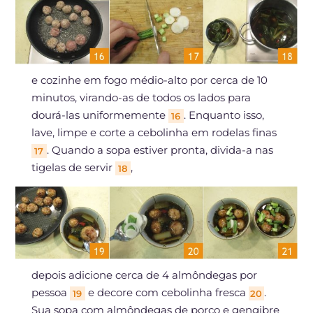
e cozinhe em fogo médio-alto por cerca de 10
minutos, virando-as de todos os lados para
dourá-las uniformemente
. Enquanto isso,
16
lave, limpe e corte a cebolinha em rodelas finas
. Quando a sopa estiver pronta, divida-a nas
17
tigelas de servir
,
18
depois adicione cerca de 4 almôndegas por
pessoa
e decore com cebolinha fresca
.
19
20
Sua sopa com almôndegas de porco e gengibre