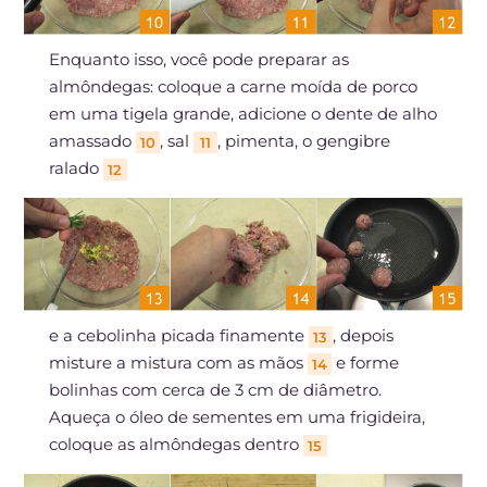
Enquanto isso, você pode preparar as
almôndegas: coloque a carne moída de porco
em uma tigela grande, adicione o dente de alho
amassado
, sal
, pimenta, o gengibre
10
11
ralado
12
e a cebolinha picada finamente
, depois
13
misture a mistura com as mãos
e forme
14
bolinhas com cerca de 3 cm de diâmetro.
Aqueça o óleo de sementes em uma frigideira,
coloque as almôndegas dentro
15