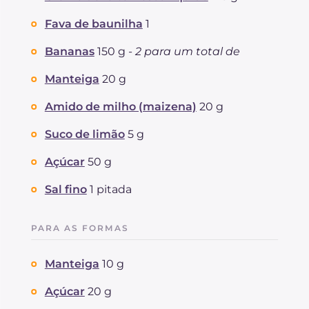
Colesterol
mg
187
Fava de baunilha
1
Sódio
mg
366
Bananas
150 g -
2 para um total de
Manteiga
20 g
Amido de milho (maizena)
20 g
Suco de limão
5 g
Açúcar
50 g
Sal fino
1 pitada
PARA AS FORMAS
Manteiga
10 g
Açúcar
20 g