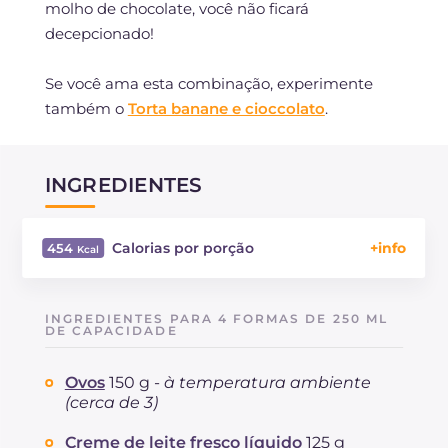
molho de chocolate, você não ficará
decepcionado!
Se você ama esta combinação, experimente
também o
Torta banane e cioccolato
.
INGREDIENTES
Calorias por porção
454
Energía
Kcal
454
Carboidratos
g
45.1
INGREDIENTES PARA 4 FORMAS DE 250 ML
dos quais açúcares
DE CAPACIDADE
g
39.1
Proteína
g
7.9
Ovos
150 g -
à temperatura ambiente
Gorduras
g
26.9
(cerca de 3)
das quais gorduras saturadas
g
15.07
Fibra
g
1
Creme de leite fresco líquido
125 g