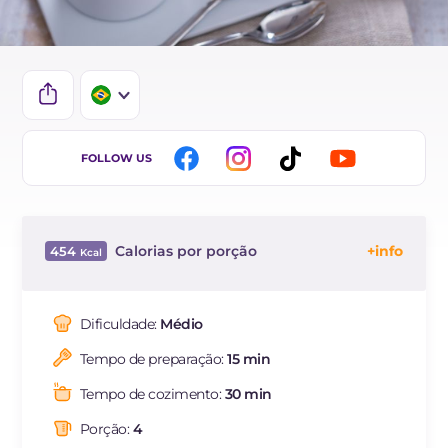
IT
FOLLOW US
EN
DE
Calorias por porção
454
ES
Energía
Kcal
454
FR
Carboidratos
g
45.1
Dificuldade:
Médio
NL
dos quais açúcares
g
39.1
Tempo de preparação:
15 min
Proteína
g
7.9
Gorduras
g
26.9
Tempo de cozimento:
30 min
das quais gorduras
g
15.07
saturadas
Porção:
4