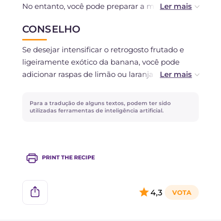
No entanto, você pode preparar a massa
algumas horas antes, armazená-la na geladeira
CONSELHO
coberta e adicionar as claras batidas apenas no
momento de assar.
Se desejar intensificar o retrogosto frutado e
ligeiramente exótico da banana, você pode
adicionar raspas de limão ou laranja à massa do
seu soufflé!
Para a tradução de alguns textos, podem ter sido
utilizadas ferramentas de inteligência artificial.
PRINT THE RECIPE
4,3