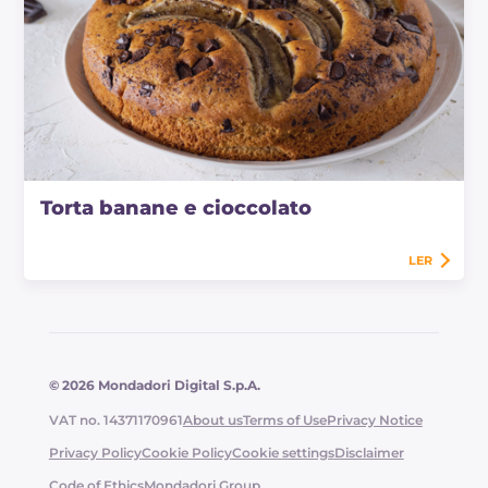
Torta banane e cioccolato
LER
© 2026 Mondadori Digital S.p.A.
VAT no. 14371170961
About us
Terms of Use
Privacy Notice
Privacy Policy
Cookie Policy
Cookie settings
Disclaimer
Code of Ethics
Mondadori Group