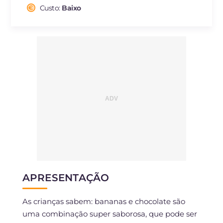
Fibra
g
1
Custo:
Baixo
Colesterol
mg
187
Sódio
mg
366
APRESENTAÇÃO
As crianças sabem: bananas e chocolate são
uma combinação super saborosa, que pode ser