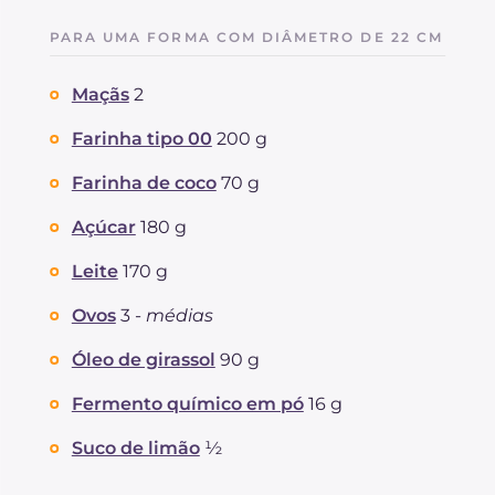
PARA UMA FORMA COM DIÂMETRO DE 22 CM
Maçãs
2
Farinha tipo 00
200 g
Farinha de coco
70 g
Açúcar
180 g
Leite
170 g
Ovos
3 -
médias
Óleo de girassol
90 g
Fermento químico em pó
16 g
Suco de limão
½