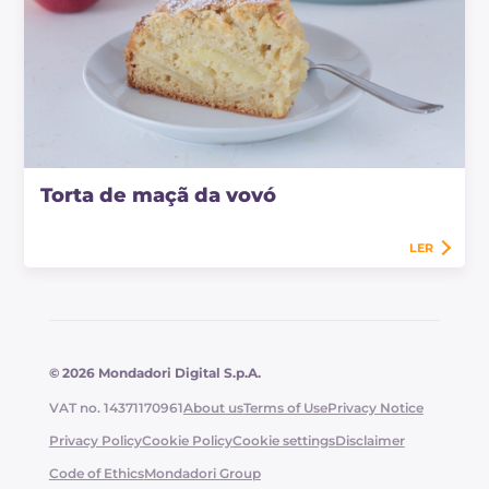
Torta de maçã da vovó
LER
© 2026 Mondadori Digital S.p.A.
VAT no. 14371170961
About us
Terms of Use
Privacy Notice
Privacy Policy
Cookie Policy
Cookie settings
Disclaimer
Code of Ethics
Mondadori Group