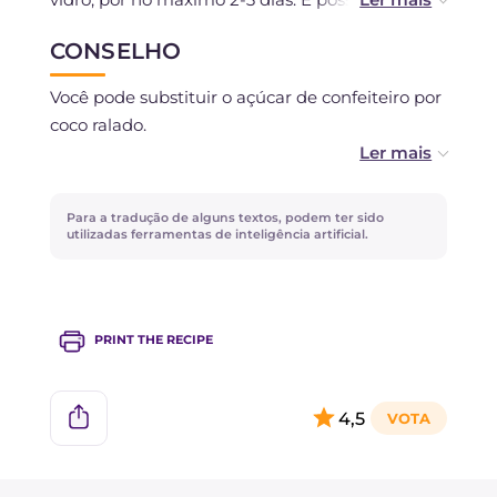
congelar a torta após assada.
CONSELHO
Você pode substituir o açúcar de confeiteiro por
coco ralado.
Para acentuar o sabor da maçã, você pode
adicionar uma maçã cortada em cubos dentro
Para a tradução de alguns textos, podem ter sido
da massa.
utilizadas ferramentas de inteligência artificial.
Se você é intolerante à lactose, pode substituir o
leite de vaca por leite de coco ou, em geral, por
PRINT THE RECIPE
um leite vegetal não adoçado.
4,5