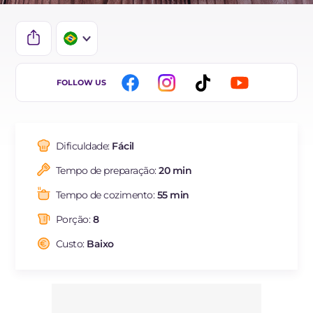
IT
FOLLOW US
EN
DE
Dificuldade:
Fácil
ES
Tempo de preparação:
20 min
FR
Tempo de cozimento:
55 min
NL
Porção:
8
Custo:
Baixo