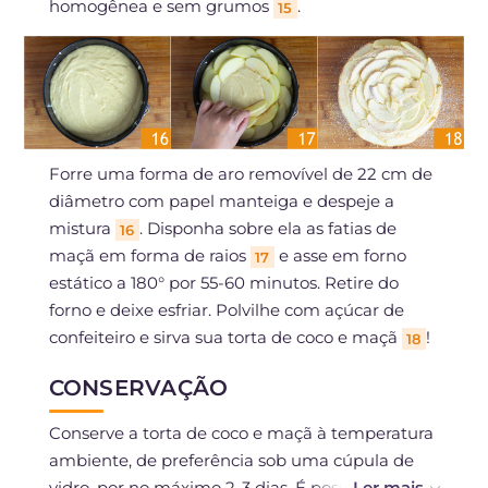
homogênea e sem grumos
.
15
Forre uma forma de aro removível de 22 cm de
diâmetro com papel manteiga e despeje a
mistura
. Disponha sobre ela as fatias de
16
maçã em forma de raios
e asse em forno
17
estático a 180° por 55-60 minutos. Retire do
forno e deixe esfriar. Polvilhe com açúcar de
confeiteiro e sirva sua torta de coco e maçã
!
18
CONSERVAÇÃO
Conserve a torta de coco e maçã à temperatura
ambiente, de preferência sob uma cúpula de
vidro, por no máximo 2-3 dias. É possível