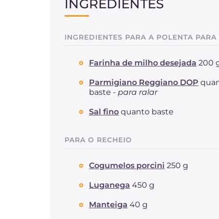
INGREDIENTES
INGREDIENTES PARA A POLENTA PARA
Farinha de milho desejada
200 
Parmigiano Reggiano DOP
qua
baste -
para ralar
Sal fino
quanto baste
PARA O RECHEIO
Cogumelos porcini
250 g
Luganega
450 g
Manteiga
40 g