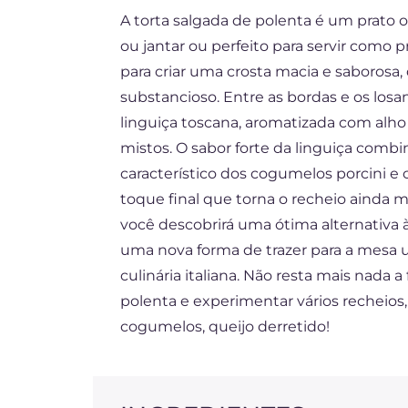
A torta salgada de polenta é um prato or
DE
ou jantar ou perfeito para servir como pr
FR
para criar uma crosta macia e saborosa
ES
substancioso. Entre as bordas e os los
linguiça toscana, aromatizada com alho
NL
mistos. O sabor forte da linguiça comb
característico dos cogumelos porcini 
toque final que torna o recheio ainda m
você descobrirá uma ótima alternativa à
uma nova forma de trazer para a mesa u
culinária italiana. Não resta mais nada a
polenta e experimentar vários recheios
cogumelos, queijo derretido!