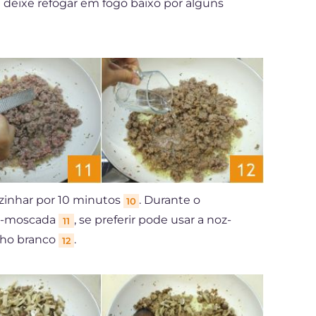
 deixe refogar em fogo baixo por alguns
ozinhar por 10 minutos
. Durante o
10
oz-moscada
, se preferir pode usar a noz-
11
nho branco
.
12