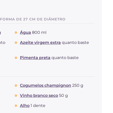
 FORMA DE 27 CM DE DIÂMETRO
g
Água
800 ml
nto
Azeite virgem extra
quanto baste
Pimenta preta
quanto baste
Cogumelos champignon
250 g
Vinho branco seco
50 g
Alho
1 dente