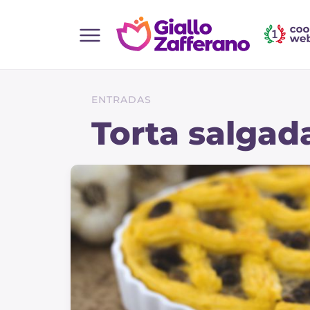
Home
Todas as receitas
ENTRADAS
Entradas
Torta salgad
Saladas
Pratos principais
Pão
Bebidas e refrescos
Sobremesas
Acompanhamentos
Pizzas e focaccia