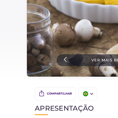
Bolos e panificacao
Molhos
Ultimas receitas
IT Website
VER MAIS R
Facebook
Instagram
TikTok
YouTube
COMPARTILHAR
IT
APRESENTAÇÃO
EN