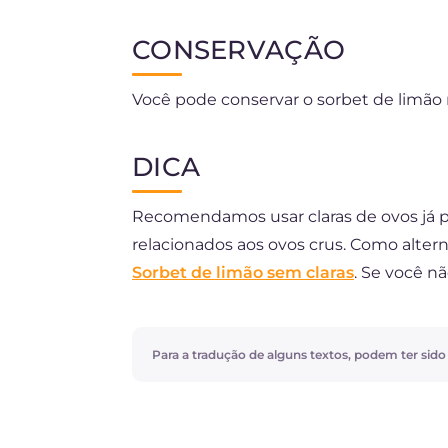
CONSERVAÇÃO
Você pode conservar o sorbet de limão 
DICA
Recomendamos usar claras de ovos já pa
relacionados aos ovos crus. Como altern
Sorbet de limão sem claras
. Se você n
seguinte maneira: despeje a mistura em
por pelo menos uma hora. Depois, retir
cada meia hora até obter a consistência
Para a tradução de alguns textos, podem ter sido ut
quiser usar limoncello, pode substituí-l
sobremesa ainda mais deliciosa, acomp