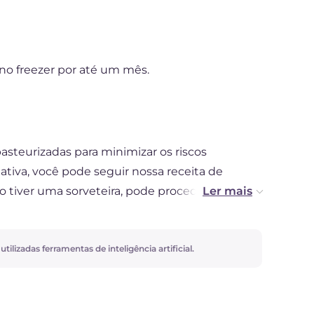
no freezer por até um mês.
steurizadas para minimizar os riscos
ativa, você pode seguir nossa receita de
ão tiver uma sorveteira, pode proceder da
 uma tigela larga e coloque-a no congelador
e, mexa com um garfo e repita a operação a
 desejada. Levará cerca de 4 horas. Se você não
ilizadas ferramentas de inteligência artificial.
o por suco de limão. E se você quiser fazer uma
anhe seu sorbet de limão com prosecco.