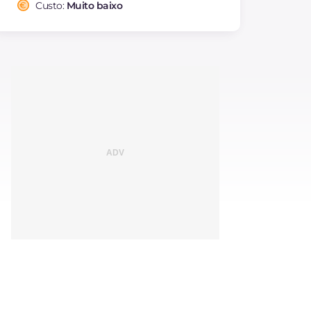
saturadas
Custo:
Muito baixo
Fibra
g
0.1
Sódio
mg
14