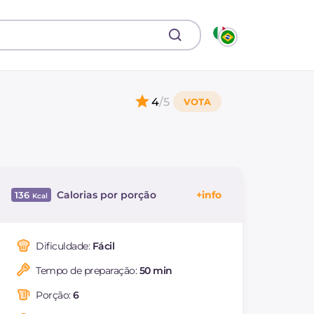
4
/5
Calorias por porção
136
Energía
Kcal
136
Carboidratos
g
30.4
Dificuldade:
Fácil
dos quais açúcares
g
30.4
Tempo de preparação:
50 min
Proteína
g
0.6
Gorduras
g
0.1
Porção:
6
das quais gorduras
g
0.01