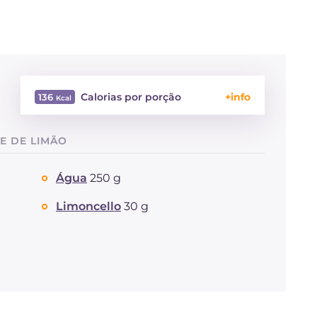
Calorias por porção
136
Energía
Kcal
136
E DE LIMÃO
Carboidratos
g
30.4
dos quais açúcares
g
30.4
Água
250 g
Proteína
g
0.6
Gorduras
g
0.1
Limoncello
30 g
das quais gorduras
g
0.01
saturadas
Fibra
g
0.1
Sódio
mg
14