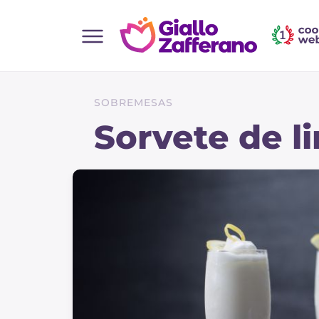
Home
Todas as receitas
SOBREMESAS
Entradas
Sorvete de l
Saladas
Pratos principais
Pão
Bebidas e refrescos
Sobremesas
Acompanhamentos
Pizzas e focaccia