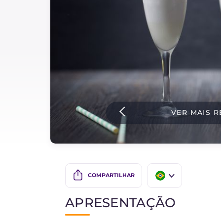
Bolos e panificacao
Molhos
Ultimas receitas
IT Website
VER MAIS R
Facebook
Instagram
TikTok
YouTube
COMPARTILHAR
IT
APRESENTAÇÃO
EN