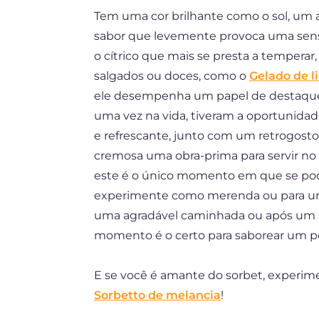
Tem uma cor brilhante como o sol, um
ES
sabor que levemente provoca uma sensaç
DE
o cítrico que mais se presta a temperar,
FR
salgados ou doces, como o
Gelado de 
ele desempenha um papel de destaqu
NL
uma vez na vida, tiveram a oportunidade
e refrescante, junto com um retrogost
cremosa uma obra-prima para servir no 
este é o único momento em que se pode 
experimente como merenda ou para um
uma agradável caminhada ou após um l
momento é o certo para saborear um po
E se você é amante do sorbet, exper
Sorbetto de melancia
!