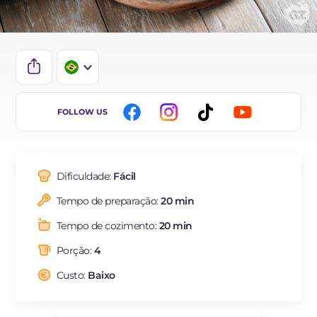
IT
FOLLOW US
EN
DE
Dificuldade:
Fácil
ES
Tempo de preparação:
20 min
FR
Tempo de cozimento:
20 min
NL
Porção:
4
Custo:
Baixo