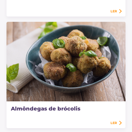
LER
Almôndegas de brócolis
LER