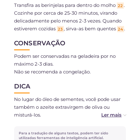
Transfira as berinjelas para dentro do molho
.
22
Cozinhe por cerca de 25-30 minutos, virando
delicadamente pelo menos 2-3 vezes. Quando
estiverem cozidas
, sirva-as bem quentes
.
23
24
CONSERVAÇÃO
Podem ser conservadas na geladeira por no
máximo 2-3 dias.
Não se recomenda a congelação.
DICA
No lugar do óleo de sementes, você pode usar
também o azeite extravirgem de oliva ou
misturá-los.
Se não gosta de alho, pode preparar o molho
Para a tradução de alguns textos, podem ter sido
com cebola.
utilizadas ferramentas de inteligência artificial.