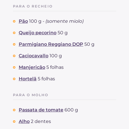
das quais gorduras saturadas
g
12.6
PARA O RECHEIO
Fibra
g
46.8
Colesterol
mg
8.6
Pão
100 g -
(somente miolo)
Sódio
mg
987.8
Queijo pecorino
50 g
Parmigiano Reggiano DOP
50 g
Caciocavallo
100 g
Manjericão
5 folhas
Hortelã
5 folhas
PARA O MOLHO
Passata de tomate
600 g
Alho
2 dentes