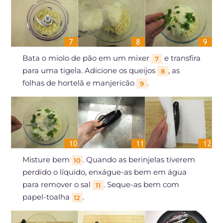
Bata o miolo de pão em um mixer
e transfira
7
para uma tigela. Adicione os queijos
, as
8
folhas de hortelã e manjericão
.
9
Misture bem
. Quando as berinjelas tiverem
10
perdido o líquido, enxágue-as bem em água
para remover o sal
. Seque-as bem com
11
papel-toalha
.
12