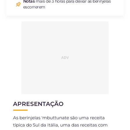
Notas
mais de 3 horas para deixar as berinjelas
Sódio
mg
987.8
escorrerem
APRESENTAÇÃO
As berinjelas 'mbuttunate são uma receita
típica do Sul da Itália, uma das receitas com