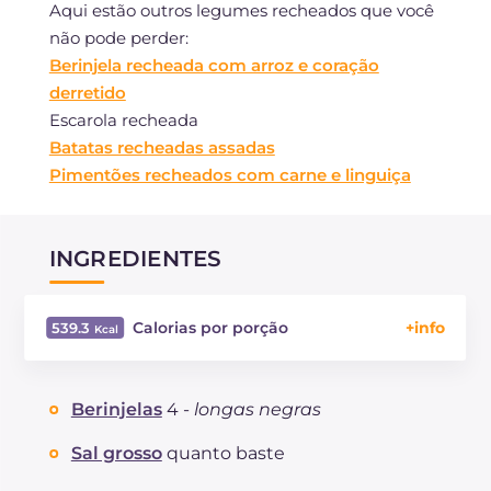
Aqui estão outros legumes recheados que você
não pode perder:
Berinjela recheada com arroz e coração
derretido
Escarola recheada
Batatas recheadas assadas
Pimentões recheados com carne e linguiça
INGREDIENTES
Calorias por porção
539.3
Energía
Kcal
539.3
Carboidratos
g
23.5
Berinjelas
4 -
longas negras
dos quais açúcares
g
10.4
Proteína
g
22.6
Sal grosso
quanto baste
Gorduras
g
39.4