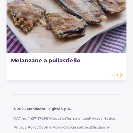
Melanzane a pullastiello
LER
© 2026 Mondadori Digital S.p.A.
VAT no. 14371170961
About us
Terms of Use
Privacy Notice
Privacy Policy
Cookie Policy
Cookie settings
Disclaimer