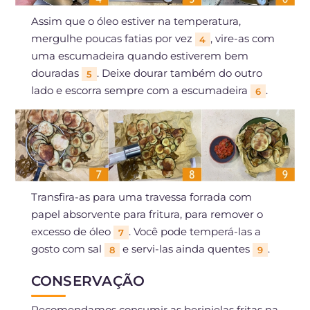
Assim que o óleo estiver na temperatura,
mergulhe poucas fatias por vez
, vire-as com
4
uma escumadeira quando estiverem bem
douradas
. Deixe dourar também do outro
5
lado e escorra sempre com a escumadeira
.
6
Transfira-as para uma travessa forrada com
papel absorvente para fritura, para remover o
excesso de óleo
. Você pode temperá-las a
7
gosto com sal
e servi-las ainda quentes
.
8
9
CONSERVAÇÃO
Recomendamos consumir as berinjelas fritas na