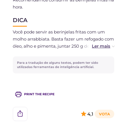
hora.
DICA
Você pode servir as berinjelas fritas com um
molho arrabbiata. Basta fazer um refogado com
óleo, alho e pimenta, juntar 250 g de polpa de
tomate, manjericão, sal e pimenta e deixar
cozinhar por 30 minutos. Por fim, retire o alho e
Para a tradução de alguns textos, podem ter sido
deixe o molho esfriar antes de servir.
utilizadas ferramentas de inteligência artificial.
PRINT THE RECIPE
4,1