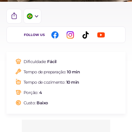
IT
FOLLOW US
EN
DE
Dificuldade:
Fácil
ES
Tempo de preparação:
10 min
FR
Tempo de cozimento:
10 min
Porção:
4
Custo:
Baixo