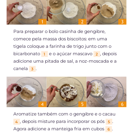
Para preparar o bolo casinha de gengibre,
comece pela massa dos biscoitos: em uma
tigela coloque a farinha de trigo junto com o
bicarbonato
e o açúcar mascavo
, depois
1
2
adicione uma pitada de sal, a noz-moscada e a
canela
.
3
Aromatize também com o gengibre e o cacau
, depois misture para incorporar os pós
.
4
5
Agora adicione a manteiga fria em cubos
.
6