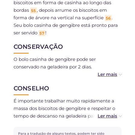
biscoitos em forma de casinha ao longo das
bordas
, depois arrume os biscoitos em
55
forma de árvore na vertical na superfície
.
56
Seu bolo casinha de gengibre está pronto para
ser servido
!
57
CONSERVAÇÃO
O bolo casinha de gengibre pode ser
conservado na geladeira por 2 dias.
Os biscoitos de gengibre podem ser preparados
CONSELHO
com antecedência e conservados em uma lata
por 3-4 dias. A massa crua pode ser conservada
É importante trabalhar muito rapidamente a
na geladeira por 4 dias ou congelada por cerca
massa dos biscoitos de gengibre e respeitar o
de um mês.
tempo de descanso na geladeira para poder
manuseá-la facilmente.
As bases podem ser preparadas no dia anterior
Para a tradução de alguns textos, podem ter sido
e conservadas em temperatura ambiente, bem