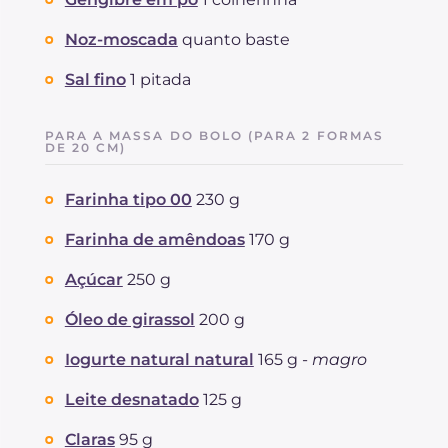
Noz-moscada
quanto baste
Sal fino
1 pitada
PARA A MASSA DO BOLO (PARA 2 FORMAS
DE 20 CM)
Farinha tipo 00
230 g
Farinha de amêndoas
170 g
Açúcar
250 g
Óleo de girassol
200 g
Iogurte natural natural
165 g -
magro
Leite desnatado
125 g
Claras
95 g