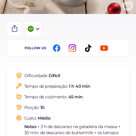
IT
FOLLOW US
EN
ES
Dificuldade:
Difícil
FR
Tempo de preparação:
1 h 40 min
DE
Tempo de cozimento:
45 min
NL
Porção:
10
Custo:
Médio
Notas
+ 3 h de descanso na geladeira da massa +
30 min. de descanso do buttermilk + os tempos