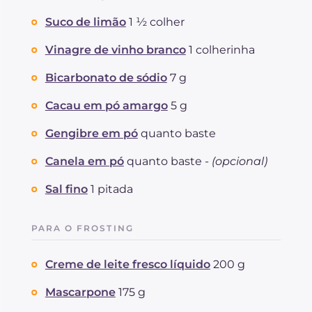
Suco de limão
1 ½ colher
Vinagre de vinho branco
1 colherinha
Bicarbonato de sódio
7 g
Cacau em pó amargo
5 g
Gengibre em pó
quanto baste
Canela em pó
quanto baste -
(opcional)
Sal fino
1 pitada
PARA O FROSTING
Creme de leite fresco líquido
200 g
Mascarpone
175 g