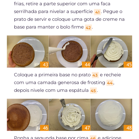
frias, retire a parte superior com uma faca
serrilhada para nivelar a superfície
. Pegue o
41
prato de servir e coloque uma gota de creme na
base para manter o bolo firme
.
42
Coloque a primeira base no prato
e recheie
43
com uma camada generosa de frosting
,
44
depois nivele com uma espátula
.
45
Ponha a segunda base por cima
e adicione
46