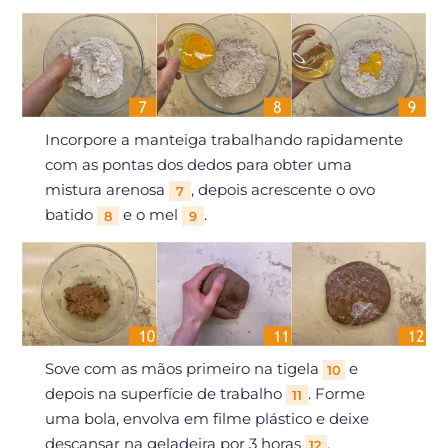
Incorpore a manteiga trabalhando rapidamente
com as pontas dos dedos para obter uma
mistura arenosa
, depois acrescente o ovo
7
batido
e o mel
.
8
9
Sove com as mãos primeiro na tigela
e
10
depois na superfície de trabalho
. Forme
11
uma bola, envolva em filme plástico e deixe
descansar na geladeira por 3 horas
.
12