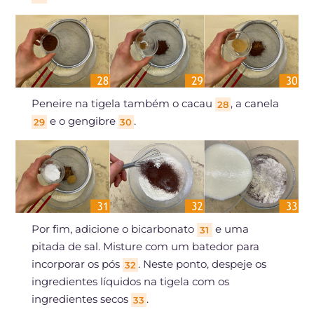
Peneire na tigela também o cacau
, a canela
28
e o gengibre
.
29
30
Por fim, adicione o bicarbonato
e uma
31
pitada de sal. Misture com um batedor para
incorporar os pós
. Neste ponto, despeje os
32
ingredientes líquidos na tigela com os
ingredientes secos
.
33