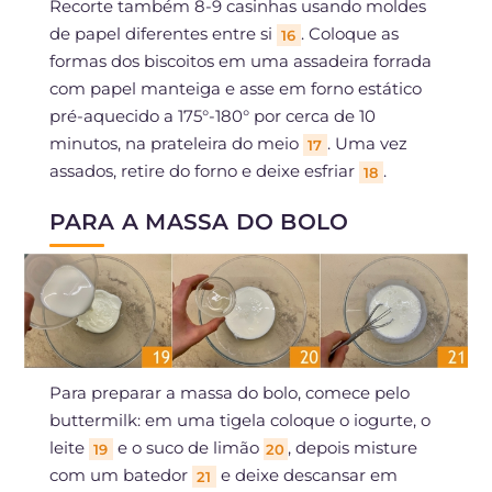
Recorte também 8-9 casinhas usando moldes
de papel diferentes entre si
. Coloque as
16
formas dos biscoitos em uma assadeira forrada
com papel manteiga e asse em forno estático
pré-aquecido a 175°-180° por cerca de 10
minutos, na prateleira do meio
. Uma vez
17
assados, retire do forno e deixe esfriar
.
18
PARA A MASSA DO BOLO
Para preparar a massa do bolo, comece pelo
buttermilk: em uma tigela coloque o iogurte, o
leite
e o suco de limão
, depois misture
19
20
com um batedor
e deixe descansar em
21