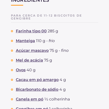
PARA CERCA DE 11-12 BISCOITOS DE
GENGIBRE
Farinha tipo 00
285 g
Manteiga
110 g -
frio
Açúcar mascavo
75 g -
fino
Mel de acácia
75 g
Ovos
40 g
Cacau em pó amargo
4 g
Bicarbonato de sódio
4 g
Canela em pó
½ colherinha
Gengibre em pó
1 colherinha