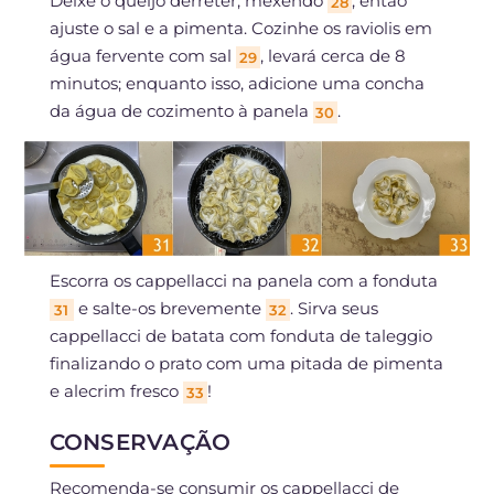
Deixe o queijo derreter, mexendo
, então
28
ajuste o sal e a pimenta. Cozinhe os raviolis em
água fervente com sal
, levará cerca de 8
29
minutos; enquanto isso, adicione uma concha
da água de cozimento à panela
.
30
Escorra os cappellacci na panela com a fonduta
e salte-os brevemente
. Sirva seus
31
32
cappellacci de batata com fonduta de taleggio
finalizando o prato com uma pitada de pimenta
e alecrim fresco
!
33
CONSERVAÇÃO
Recomenda-se consumir os cappellacci de