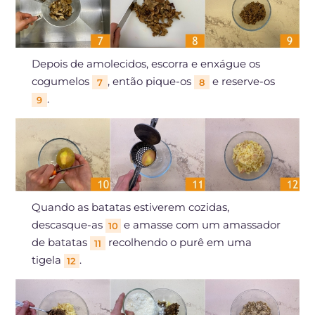
Depois de amolecidos, escorra e enxágue os
cogumelos
, então pique-os
e reserve-os
7
8
.
9
Quando as batatas estiverem cozidas,
descasque-as
e amasse com um amassador
10
de batatas
recolhendo o purê em uma
11
tigela
.
12