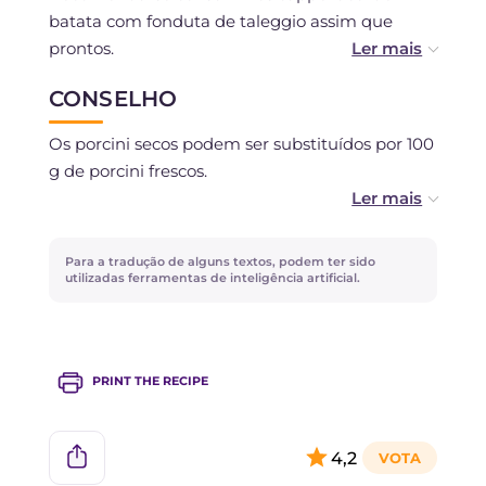
batata com fonduta de taleggio assim que
prontos.
CONSELHO
É preferível consumir e cozinhar os cappellacci
frescos no mesmo dia. Alternativamente, você
Os porcini secos podem ser substituídos por 100
pode congelá-los crus: coloque-os em uma
g de porcini frescos.
bandeja no congelador para endurecer e depois
transfira para sacos de congelamento.
Abra e manuseie pouca massa por vez,
mantendo a massa restante coberta, caso
Para a tradução de alguns textos, podem ter sido
contrário, ela pode secar.
utilizadas ferramentas de inteligência artificial.
PRINT THE RECIPE
4,2