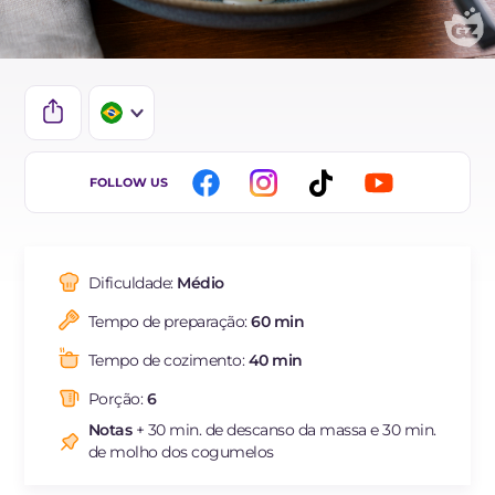
IT
FOLLOW US
EN
DE
Dificuldade:
Médio
FR
Tempo de preparação:
60 min
ES
Tempo de cozimento:
40 min
Porção:
6
Notas
+ 30 min. de descanso da massa e 30 min.
de molho dos cogumelos