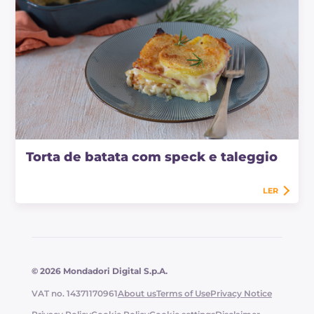
Torta de batata com speck e taleggio
LER
© 2026 Mondadori Digital S.p.A.
VAT no. 14371170961
About us
Terms of Use
Privacy Notice