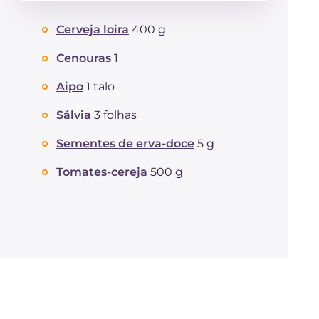
Energía
Kcal
460
Cerveja loira
400 g
Carboidratos
g
21.8
dos quais açúcares
g
21.8
Cenouras
1
Proteína
g
43.3
Gorduras
Aipo
1 talo
g
17.4
das quais gorduras
g
4.7
saturadas
Sálvia
3 folhas
Fibra
g
3.9
Sementes de erva-doce
5 g
Colesterol
mg
105
Sódio
mg
192
Tomates-cereja
500 g