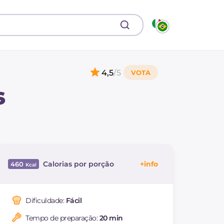
4,5
/5
s
Calorias por porção
460
Energía
Kcal
460
Carboidratos
g
21.8
Dificuldade:
Fácil
dos quais açúcares
g
21.8
Tempo de preparação:
20 min
Proteína
g
43.3