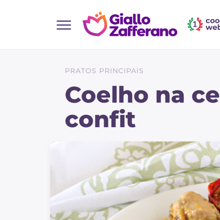
Home
Todas as receitas
PRATOS PRINCIPAIS
Entradas
Coelho na c
Saladas
confit
Pratos principais
Pão
Bebidas e refrescos
Sobremesas
Acompanhamentos
Pizzas e focaccia