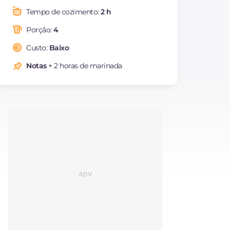
Gorduras
g
17.4
Tempo de cozimento:
2 h
das quais gorduras
g
4.7
saturadas
Porção:
4
Fibra
g
3.9
Custo:
Baixo
Colesterol
mg
105
Notas
+ 2 horas de marinada
Sódio
mg
192