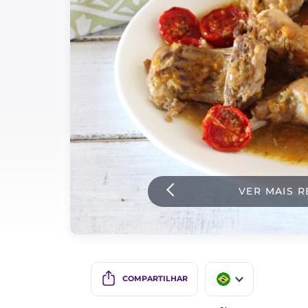
Bolos e panificacao
Molhos
Ultimas receitas
IT Website
Facebook
Instagram
VER MAIS R
TikTok
YouTube
COMPARTILHAR
IT