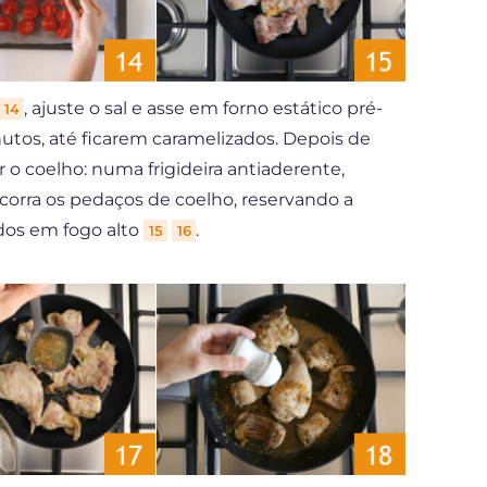
, ajuste o sal e asse em forno estático pré-
14
utos, até ficarem caramelizados. Depois de
 o coelho: numa frigideira antiaderente,
scorra os pedaços de coelho, reservando a
dos em fogo alto
.
15
16