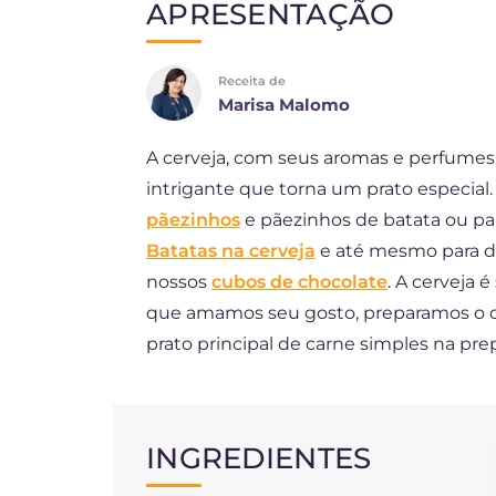
APRESENTAÇÃO
EN
Receita de
ES
Marisa Malomo
FR
A cerveja, com seus aromas e perfumes
DE
intrigante que torna um prato especial.
NL
pãezinhos
e pãezinhos de batata ou p
Batatas na cerveja
e até mesmo para d
nossos
cubos de chocolate
. A cerveja 
que amamos seu gosto, preparamos o c
prato principal de carne simples na pr
INGREDIENTES