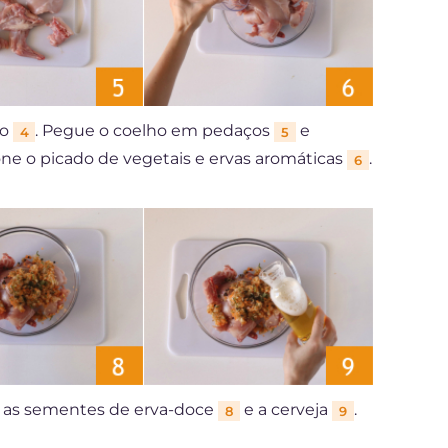
eo
. Pegue o coelho em pedaços
e
4
5
ne o picado de vegetais e ervas aromáticas
.
6
, as sementes de erva-doce
e a cerveja
.
8
9