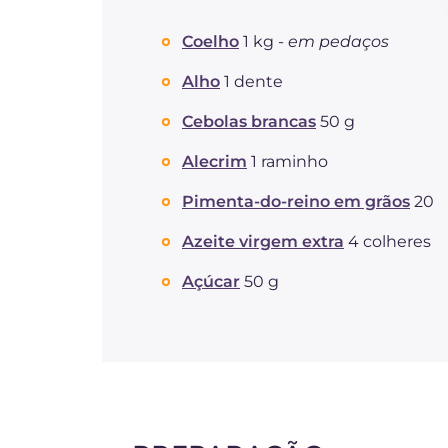
Coelho
1 kg -
em pedaços
Alho
1 dente
Cebolas brancas
50 g
Alecrim
1 raminho
Pimenta-do-reino em grãos
20
Azeite virgem extra
4 colheres
Açúcar
50 g