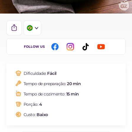
IT
FOLLOW US
EN
DE
Dificuldade:
Fácil
FR
Tempo de preparação:
20 min
ES
Tempo de cozimento:
15 min
NL
Porção:
4
Custo:
Baixo