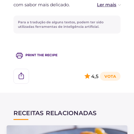
com sabor mais delicado.
O leite sem lactose pode ser substituído por
Para a tradução de alguns textos, podem ter sido
uma bebida vegetal.
utilizadas ferramentas de inteligência artificial.
PRINT THE RECIPE
4,5
RECEITAS RELACIONADAS