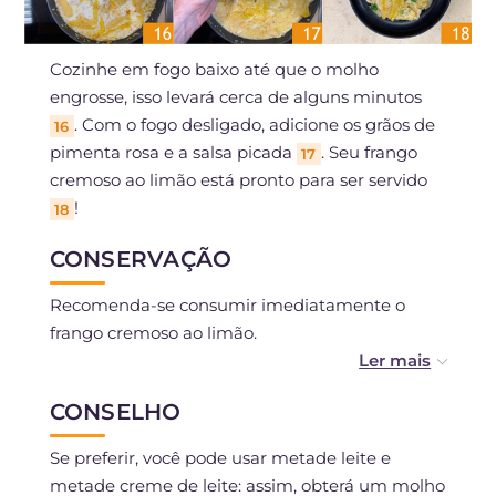
Cozinhe em fogo baixo até que o molho
engrosse, isso levará cerca de alguns minutos
. Com o fogo desligado, adicione os grãos de
16
pimenta rosa e a salsa picada
. Seu frango
17
cremoso ao limão está pronto para ser servido
!
18
CONSERVAÇÃO
Recomenda-se consumir imediatamente o
frango cremoso ao limão.
Pode ser conservado na geladeira por um dia;
CONSELHO
ao aquecê-lo, você pode regá-lo na frigideira
com um pouco mais de leite quente ou água.
Se preferir, você pode usar metade leite e
metade creme de leite: assim, obterá um molho