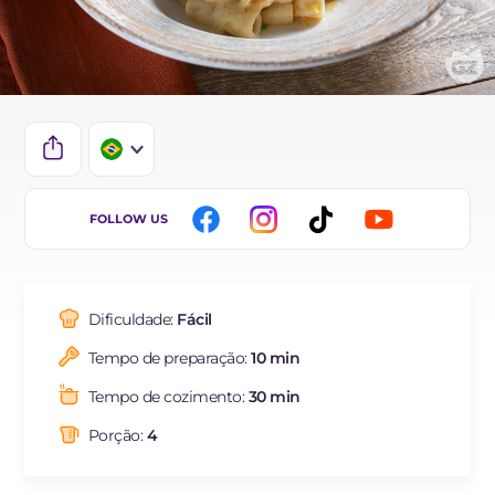
IT
FOLLOW US
EN
DE
Dificuldade:
Fácil
ES
Tempo de preparação:
10 min
FR
Tempo de cozimento:
30 min
NL
Porção:
4