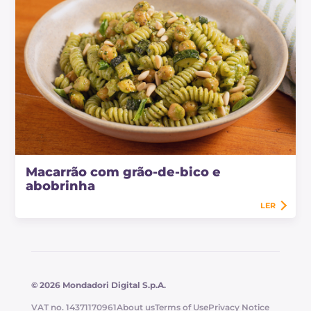
Macarrão com grão-de-bico e
abobrinha
LER
© 2026 Mondadori Digital S.p.A.
VAT no. 14371170961
About us
Terms of Use
Privacy Notice