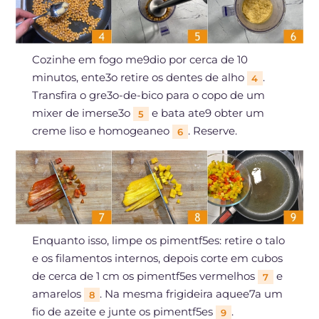
Cozinhe em fogo me9dio por cerca de 10
minutos, ente3o retire os dentes de alho
.
4
Transfira o gre3o-de-bico para o copo de um
mixer de imerse3o
e bata ate9 obter um
5
creme liso e homogeaneo
. Reserve.
6
Enquanto isso, limpe os pimentf5es: retire o talo
e os filamentos internos, depois corte em cubos
de cerca de 1 cm os pimentf5es vermelhos
e
7
amarelos
. Na mesma frigideira aquee7a um
8
fio de azeite e junte os pimentf5es
.
9