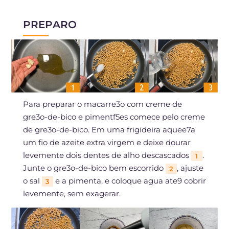
PREPARO
Para preparar o macarre3o com creme de
gre3o-de-bico e pimentf5es comece pelo creme
de gre3o-de-bico. Em uma frigideira aquee7a
um fio de azeite extra virgem e deixe dourar
levemente dois dentes de alho descascados
.
1
Junte o gre3o-de-bico bem escorrido
, ajuste
2
o sal
e a pimenta, e coloque agua ate9 cobrir
3
levemente, sem exagerar.