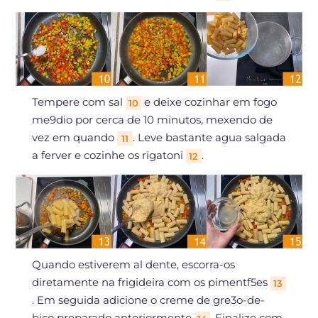
Tempere com sal
e deixe cozinhar em fogo
10
me9dio por cerca de 10 minutos, mexendo de
vez em quando
. Leve bastante agua salgada
11
a ferver e cozinhe os rigatoni
.
12
Quando estiverem al dente, escorra-os
diretamente na frigideira com os pimentf5es
13
. Em seguida adicione o creme de gre3o-de-
bico preparado anteriormente
. Finalize com