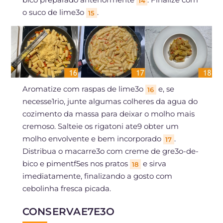
14
o suco de lime3o
.
15
Aromatize com raspas de lime3o
e, se
16
necesse1rio, junte algumas colheres da agua do
cozimento da massa para deixar o molho mais
cremoso. Salteie os rigatoni ate9 obter um
molho envolvente e bem incorporado
.
17
Distribua o macarre3o com creme de gre3o-de-
bico e pimentf5es nos pratos
e sirva
18
imediatamente, finalizando a gosto com
cebolinha fresca picada.
CONSERVAE7E3O