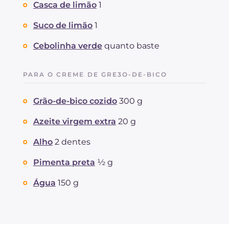
Casca de limão
1
Suco de limão
1
Cebolinha verde
quanto baste
PARA O CREME DE GRE3O-DE-BICO
Grão-de-bico cozido
300 g
Azeite virgem extra
20 g
Alho
2 dentes
Pimenta preta
½ g
Água
150 g