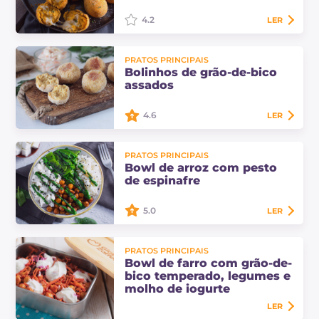
almoços…
4.2
LER
Esses bolinhos de grão-de-bico são
PRATOS PRINCIPAIS
perfeitos para servir como uma
Bolinhos de grão-de-bico
entrada original e saborosa. Apenas
assados
alguns ingredientes para bolinhos…
4.6
LER
Os bolinhos de grão-de-bico
PRATOS PRINCIPAIS
assados são um prato principal leve
Bowl de arroz com pesto
e saboroso, perfeito para quem
de espinafre
procura uma alternativa deliciosa e
adequada…
5.0
LER
A bowl de arroz com pesto de
PRATOS PRINCIPAIS
espinafre é um prato principal
Bowl de farro com grão-de-
saboroso e saudável. Enriquecido
bico temperado, legumes e
com grão-de-bico e quartirolo, é
molho de iogurte
perfeito para…
LER