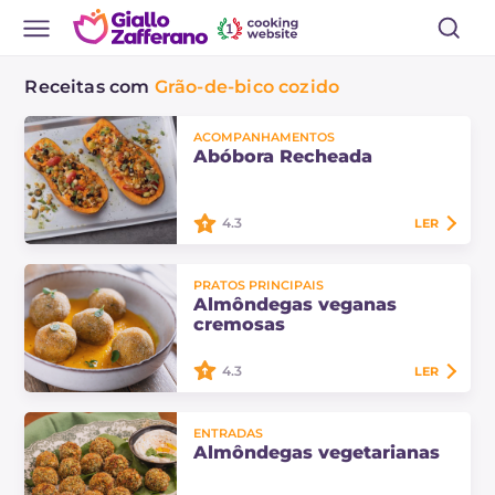
Receitas com
Grão-de-bico cozido
ACOMPANHAMENTOS
Abóbora Recheada
4.3
LER
A abóbora recheada é um
PRATOS PRINCIPAIS
acompanhamento de outono,
Almôndegas veganas
genuíno e saboroso, enriquecido
cremosas
com tomatinhos, azeitonas,
leguminosas e crocantes avelãs.
4.3
LER
As almôndegas veganas cremosas
ENTRADAS
são um segundo prato leve e
Almôndegas vegetarianas
nutritivo: almôndegas macias de
grão-de-bico servidas sobre um