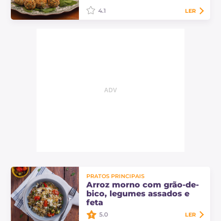
delicado creme de…
4.1
LER
As almôndegas vegetarianas são
um aperitivo de coração macio com
empanado grosseiro irresistível,
dourado e fragrante. Descubra as
doses e o…
PRATOS PRINCIPAIS
Arroz morno com grão-de-
bico, legumes assados e
feta
5.0
LER