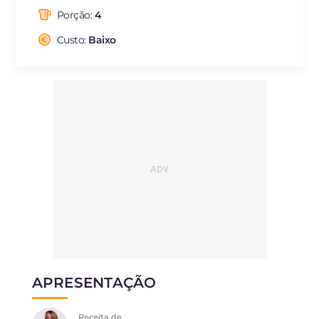
das quais gorduras
g
7.4
saturadas
Porção:
4
Fibra
g
32.2
Custo:
Baixo
Colesterol
mg
3.2
Sódio
mg
135.9
APRESENTAÇÃO
Receita de