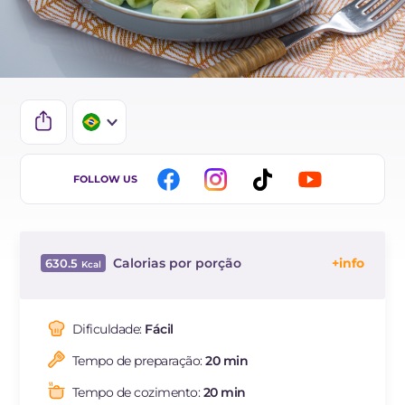
IT
FOLLOW US
EN
DE
Calorias por porção
630.5
FR
Energía
Kcal
630.5
ES
Carboidratos
g
65
Dificuldade:
Fácil
NL
dos quais açúcares
g
5.3
Tempo de preparação:
20 min
Proteína
g
19.9
Gorduras
g
32.3
Tempo de cozimento:
20 min