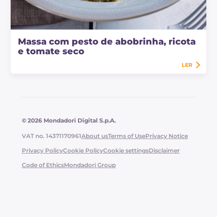
Massa com pesto de abobrinha, ricota
e tomate seco
LER
© 2026 Mondadori Digital S.p.A.
VAT no. 14371170961
About us
Terms of Use
Privacy Notice
Privacy Policy
Cookie Policy
Cookie settings
Disclaimer
Code of Ethics
Mondadori Group