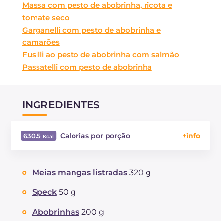
Massa com pesto de abobrinha, ricota e
tomate seco
Garganelli com pesto de abobrinha e
camarões
Fusilli ao pesto de abobrinha com salmão
Passatelli com pesto de abobrinha
INGREDIENTES
Calorias por porção
630.5
Energía
Kcal
630.5
Carboidratos
g
65
Meias mangas listradas
320 g
dos quais açúcares
g
5.3
Proteína
g
19.9
Speck
50 g
Gorduras
g
32.3
Abobrinhas
200 g
das quais gorduras saturadas
g
7.4