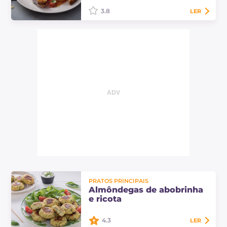
mais! Descubra as…
3.8
LER
As almôndegas de abobrinha à
pizzaiola são um prato principal
saboroso: as almôndegas são
cobertas com tomate e mussarela:
perfeito para…
PRATOS PRINCIPAIS
Almôndegas de abobrinha
e ricota
4.3
LER