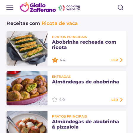
Receitas com
Ricota de vaca
PRATOS PRINCIPAIS
Abobrinha recheada com
ricota
4.4
LER
A abobrinha recheada com ricota é
ENTRADAS
um prato principal vegetariano
Almôndegas de abobrinha
com sabores primaveris. Descubra
as doses e o procedimento para
preparar esta…
4.0
LER
As almôndegas de abobrinha são
PRATOS PRINCIPAIS
petiscos dourados à base de
Almôndegas de abobrinha
vegetais: crianças e adultos vão
à pizzaiola
competir para ver quem come