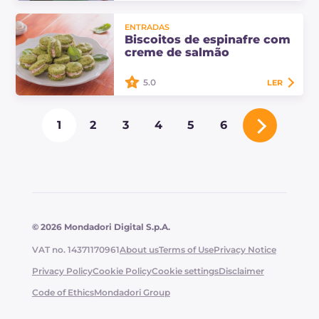
Os bigoli em molho de pimentões
são um prato principal de origem
ENTRADAS
vêneta em que os bigoli absorvem
Biscoitos de espinafre com
o delicioso molho de pimentões
creme de salmão
vermelhos.
5.0
LER
Os biscoitos de espinafre com
1
2
3
4
5
6
creme de salmão são mini
salgadinhos perfeitos para servir no
happy hour!
© 2026 Mondadori Digital S.p.A.
VAT no. 14371170961
About us
Terms of Use
Privacy Notice
Privacy Policy
Cookie Policy
Cookie settings
Disclaimer
Code of Ethics
Mondadori Group