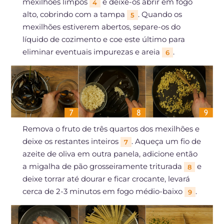
mexilhões limpos
e deixe-os abrir em fogo
4
alto, cobrindo com a tampa
. Quando os
5
mexilhões estiverem abertos, separe-os do
líquido de cozimento e coe este último para
eliminar eventuais impurezas e areia
.
6
Remova o fruto de três quartos dos mexilhões e
deixe os restantes inteiros
. Aqueça um fio de
7
azeite de oliva em outra panela, adicione então
a migalha de pão grosseiramente triturada
e
8
deixe torrar até dourar e ficar crocante, levará
cerca de 2-3 minutos em fogo médio-baixo
.
9