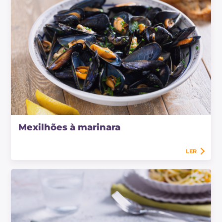
Mexilhões à marinara
LER