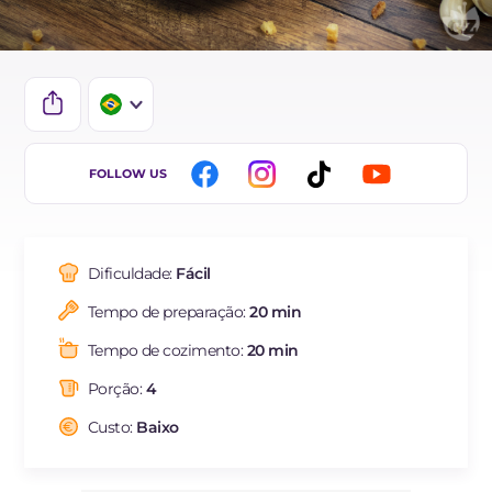
IT
FOLLOW US
EN
ES
Dificuldade:
Fácil
FR
Tempo de preparação:
20 min
DE
Tempo de cozimento:
20 min
NL
Porção:
4
Custo:
Baixo