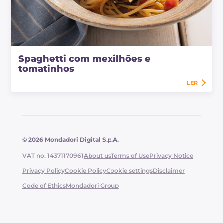
Spaghetti com mexilhões e
tomatinhos
LER
© 2026 Mondadori Digital S.p.A.
VAT no. 14371170961
About us
Terms of Use
Privacy Notice
Privacy Policy
Cookie Policy
Cookie settings
Disclaimer
Code of Ethics
Mondadori Group