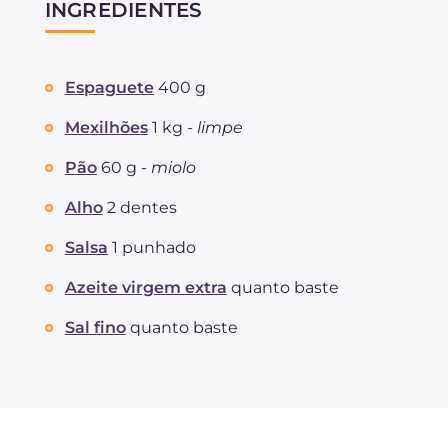
INGREDIENTES
Espaguete
400 g
Mexilhões
1 kg -
limpe
Pão
60 g -
miolo
Alho
2 dentes
Salsa
1 punhado
Azeite virgem extra
quanto baste
Sal fino
quanto baste