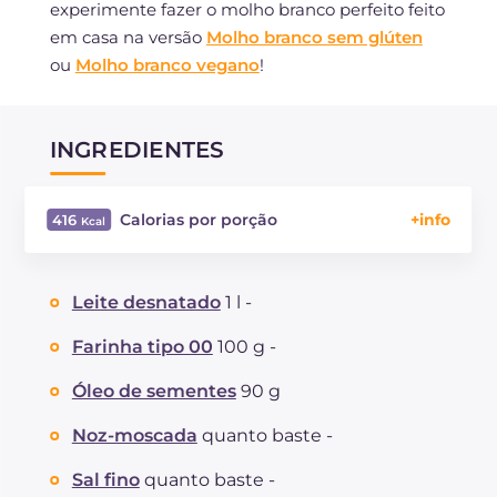
experimente fazer o molho branco perfeito feito
em casa na versão
Molho branco sem glúten
ou
Molho branco vegano
!
INGREDIENTES
Calorias por porção
416
Energía
Kcal
416
Carboidratos
g
32.6
Leite desnatado
1 l -
dos quais açúcares
g
13.4
Proteína
g
10.9
Farinha tipo 00
100 g -
Gorduras
g
27
Óleo de sementes
90 g
das quais gorduras saturadas
g
5.58
Fibra
g
0.8
Noz-moscada
quanto baste -
Colesterol
mg
18
Sal fino
quanto baste -
Sódio
mg
402