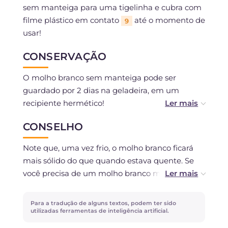
sem manteiga para uma tigelinha e cubra com
filme plástico em contato
até o momento de
9
usar!
CONSERVAÇÃO
O molho branco sem manteiga pode ser
guardado por 2 dias na geladeira, em um
recipiente hermético!
CONSELHO
Pode ser congelado por cerca de 1 mês.
Note que, uma vez frio, o molho branco ficará
mais sólido do que quando estava quente. Se
você precisa de um molho branco mais líquido,
basta diminuir a quantidade de farinha!
Para a tradução de alguns textos, podem ter sido
Escolhemos o óleo vegetal para obter um
utilizadas ferramentas de inteligência artificial.
molho branco com sabor delicado, mas se