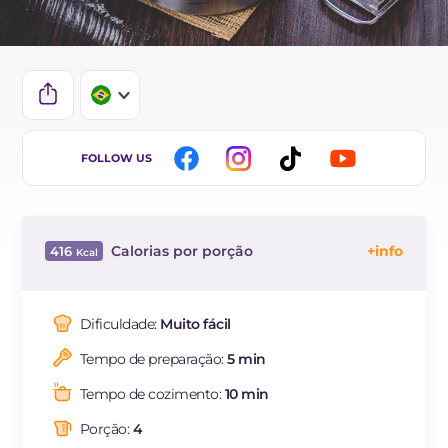
IT
FOLLOW US
EN
ES
Calorias por porção
416
FR
Energía
Kcal
416
DE
Carboidratos
g
32.6
Dificuldade:
Muito fácil
NL
dos quais açúcares
g
13.4
Tempo de preparação:
5 min
Proteína
g
10.9
Gorduras
g
27
Tempo de cozimento:
10 min
das quais gorduras
g
5.58
saturadas
Porção:
4