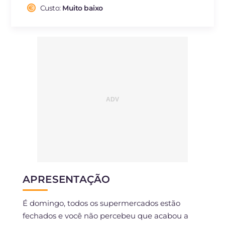
Fibra
g
0.8
Custo:
Muito baixo
Colesterol
mg
18
Sódio
mg
402
APRESENTAÇÃO
É domingo, todos os supermercados estão
fechados e você não percebeu que acabou a