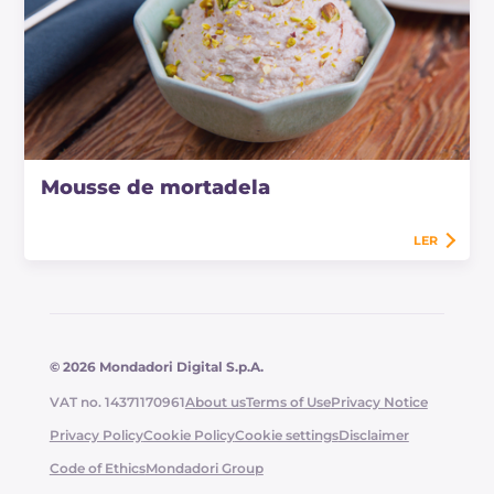
Mousse de mortadela
LER
© 2026 Mondadori Digital S.p.A.
VAT no. 14371170961
About us
Terms of Use
Privacy Notice
Privacy Policy
Cookie Policy
Cookie settings
Disclaimer
Code of Ethics
Mondadori Group