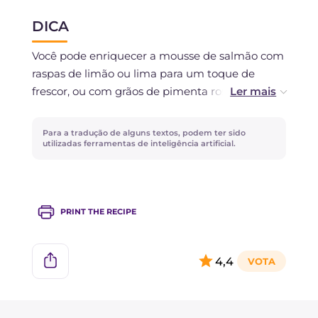
DICA
Não é recomendável congelar.
Você pode enriquecer a mousse de salmão com
raspas de limão ou lima para um toque de
frescor, ou com grãos de pimenta rosa para
uma nota de cor.
Para a tradução de alguns textos, podem ter sido
No lugar do endro, você pode usar cebolinha ou
utilizadas ferramentas de inteligência artificial.
salsa, se preferir.
PRINT THE RECIPE
4,4