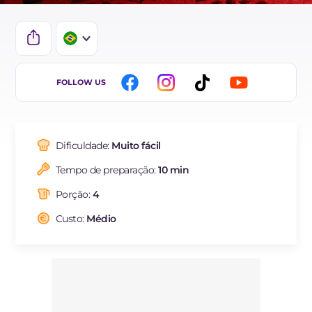
IT
FOLLOW US
EN
ES
Dificuldade:
Muito fácil
FR
Tempo de preparação:
10 min
DE
Porção:
4
NL
Custo:
Médio