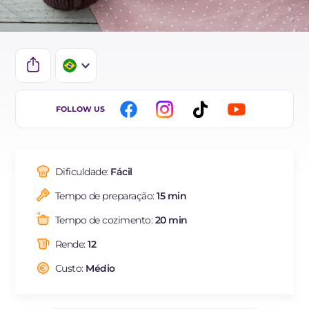
IT
FOLLOW US
EN
ES
Dificuldade:
Fácil
FR
Tempo de preparação:
15 min
DE
Tempo de cozimento:
20 min
NL
Rende:
12
Custo:
Médio