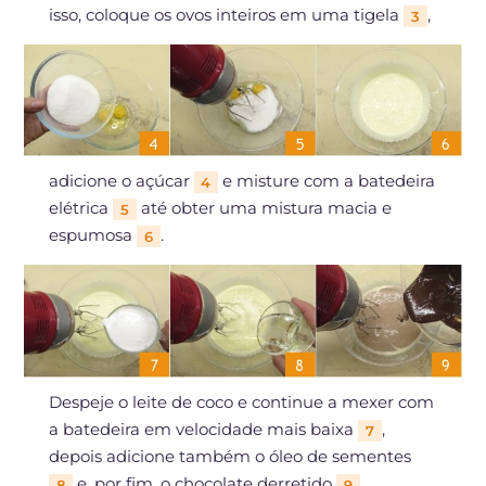
isso, coloque os ovos inteiros em uma tigela
,
3
adicione o açúcar
e misture com a batedeira
4
elétrica
até obter uma mistura macia e
5
espumosa
.
6
Despeje o leite de coco e continue a mexer com
a batedeira em velocidade mais baixa
,
7
depois adicione também o óleo de sementes
e, por fim, o chocolate derretido
.
8
9