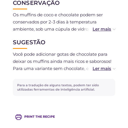
CONSERVAÇÃO
Os muffins de coco e chocolate podem ser
conservados por 2-3 dias à temperatura
ambiente, sob uma cúpula de vidro. Você pode
congelá-los depois de deixá-los esfriar
SUGESTÃO
completamente.
Você pode adicionar gotas de chocolate para
deixar os muffins ainda mais ricos e saborosos!
Para uma variante sem chocolate, experimente
os nossos
muffins de coco e limoncello
.
Para a tradução de alguns textos, podem ter sido
utilizadas ferramentas de inteligência artificial.
PRINT THE RECIPE