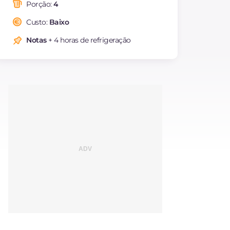
saturadas
Porção:
4
Colesterol
mg
309
Custo:
Baixo
Sódio
mg
67
Notas
+ 4 horas de refrigeração