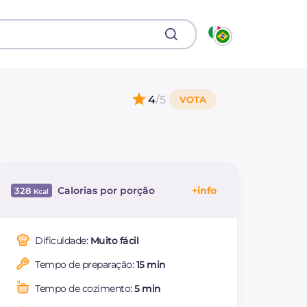
4
/5
Calorias por porção
328
Energía
Kcal
328
Carboidratos
g
32.1
Dificuldade:
Muito fácil
dos quais açúcares
g
32.1
Tempo de preparação:
15 min
Proteína
g
7.4
Gorduras
g
18.9
Tempo de cozimento:
5 min
das quais gorduras
g
9.61