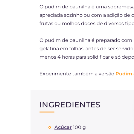
O pudim de baunilha é uma sobremesa c
DE
apreciada sozinho ou com a adição de cha
ES
frutas ou molhos doces de diversos tipo
FR
O pudim de baunilha é preparado com lei
NL
gelatina em folhas; antes de ser servido
menos 4 horas para solidificar e só de
Experimente também a versão
Pudim 
INGREDIENTES
Açúcar
100 g