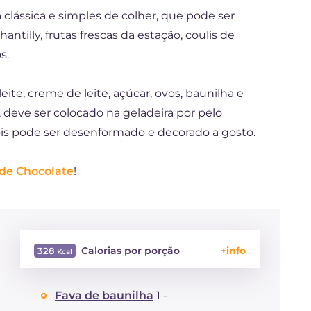
lássica e simples de colher, que pode ser
ntilly, frutas frescas da estação, coulis de
s.
te, creme de leite, açúcar, ovos, baunilha e
, deve ser colocado na geladeira por pelo
pois pode ser desenformado e decorado a gosto.
de Chocolate
!
Calorias por porção
328
Energía
Kcal
328
Fava de baunilha
1 -
Carboidratos
g
32.1