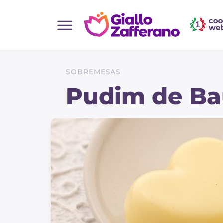
Home
Todas as receitas
SOBREMESAS
Entradas
Pudim de Ba
Saladas
Pratos principais
Pão
Bebidas e refrescos
Sobremesas
Acompanhamentos
Pizzas e focaccia