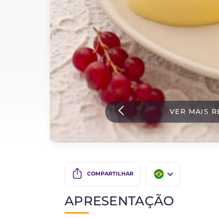
Bolos e panificacao
Molhos
Ultimas receitas
IT Website
VER MAIS R
Facebook
Instagram
TikTok
YouTube
COMPARTILHAR
IT
APRESENTAÇÃO
EN