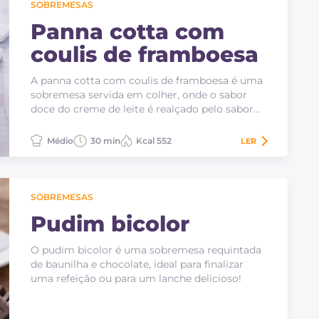
SOBREMESAS
Panna cotta com
coulis de framboesa
A panna cotta com coulis de framboesa é uma
sobremesa servida em colher, onde o sabor
doce do creme de leite é realçado pelo sabor
ácido das…
Médio
30 min
Kcal 552
LER
SOBREMESAS
Pudim bicolor
O pudim bicolor é uma sobremesa requintada
de baunilha e chocolate, ideal para finalizar
uma refeição ou para um lanche delicioso!